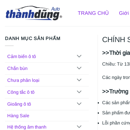
Bỏ
qua
TRANG CHỦ
Giới
nội
dung
CHÍNH 
DANH MỤC SẢN PHẨM
>>Thời gia
Cảm biến ô tô
Chiều: Từ 1
Chắn bùn
Các ngày tron
Chưa phân loại
>>Trường 
Công tắc ô tô
Các sản phẩm
Gioăng ô tô
Sản phẩm đượ
Hàng Sale
Lỗi phần cứn
Hệ thống âm thanh