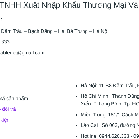
 TNHH Xuất Nhập Khẩu Thương Mại Và
:
8 Đầm Trấu – Bạch Đằng – Hai Bà Trưng – Hà Nội
8 333
cablenet@gmail.com
Hà Nội: 11-B8 Đầm Trấu, 
Hồ Chí Minh : Thành Dũn
mã sản phẩm
Xiển, P. Long Bình, Tp. H
 đổi trả
Miền Trung: 181/1 Cách 
 kiện
Lào Cai : Số 063, đường N
Hotline: 0944.628.333 - 0