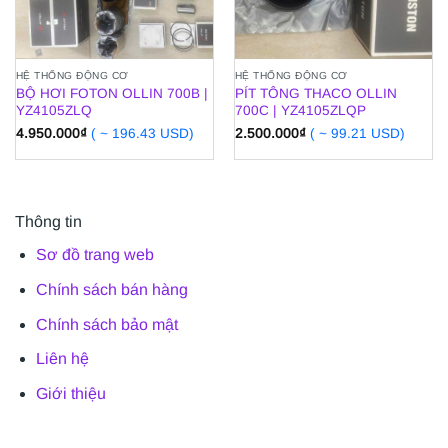
HỆ THỐNG ĐỘNG CƠ
HỆ THỐNG ĐỘNG CƠ
BỘ HƠI FOTON OLLIN 700B |
PÍT TÔNG THACO OLLIN
YZ4105ZLQ
700C | YZ4105ZLQP
4.950.000
₫
( ~ 196.43 USD)
2.500.000
₫
( ~ 99.21 USD)
Thông tin
Sơ đồ trang web
Chính sách bán hàng
Chính sách bảo mật
Liên hệ
Giới thiệu