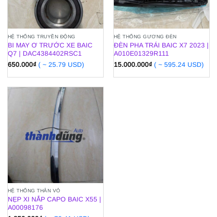
HỆ THỐNG TRUYỀN ĐỘNG
HỆ THỐNG GƯƠNG ĐÈN
BI MAY Ơ TRƯỚC XE BAIC
ĐÈN PHA TRÁI BAIC X7 2023 |
Q7 | DAC4384402RSC1
A010E01329R111
650.000
₫
( ~ 25.79 USD)
15.000.000
₫
( ~ 595.24 USD)
HỆ THỐNG THÂN VỎ
NẸP XI NẮP CAPO BAIC X55 |
A00098176