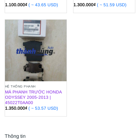
1.100.000
₫
( ~ 43.65 USD)
1.300.000
₫
( ~ 51.59 USD)
HỆ THỐNG PHANH
MÁ PHANH TRƯỚC HONDA
ODYSSEY 2005-2013 |
45022T0AA00
1.350.000
₫
( ~ 53.57 USD)
Thông tin