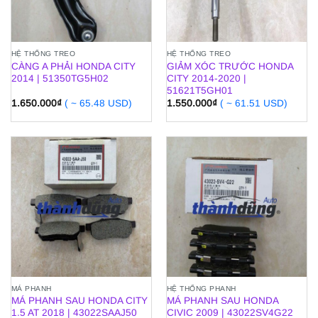
HỆ THỐNG TREO
HỆ THỐNG TREO
CÀNG A PHẢI HONDA CITY
GIẢM XÓC TRƯỚC HONDA
2014 | 51350TG5H02
CITY 2014-2020 |
51621T5GH01
1.650.000
₫
( ~ 65.48 USD)
1.550.000
₫
( ~ 61.51 USD)
MÁ PHANH
HỆ THỐNG PHANH
MÁ PHANH SAU HONDA CITY
MÁ PHANH SAU HONDA
1.5 AT 2018 | 43022SAAJ50
CIVIC 2009 | 43022SV4G22