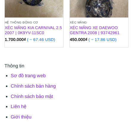
HỆ THỐNG ĐỘNG CƠ
XÉC MĂNG
XÉC MĂNG KIA CARNIVAL 2.5
XÉC MĂNG XE DAEWOO
2007 | 0K9YV-11SC0
GENTRA 2008 | 93742961
1.700.000
₫
( ~ 67.46 USD)
450.000
₫
( ~ 17.86 USD)
Thông tin
Sơ đồ trang web
Chính sách bán hàng
Chính sách bảo mật
Liên hệ
Giới thiệu