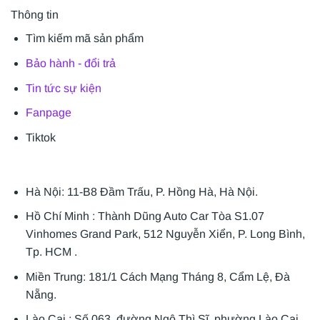
Thông tin
Tìm kiếm mã sản phẩm
Bảo hành - đổi trả
Tin tức sự kiện
Fanpage
Tiktok
Hà Nội: 11-B8 Đầm Trấu, P. Hồng Hà, Hà Nội.
Hồ Chí Minh : Thành Dũng Auto Car Tòa S1.07
Vinhomes Grand Park, 512 Nguyễn Xiển, P. Long Bình,
Tp. HCM .
Miền Trung: 181/1 Cách Mạng Tháng 8, Cẩm Lệ, Đà
Nẵng.
Lào Cai : Số 063, đường Ngô Thì Sĩ, phường Lào Cai,