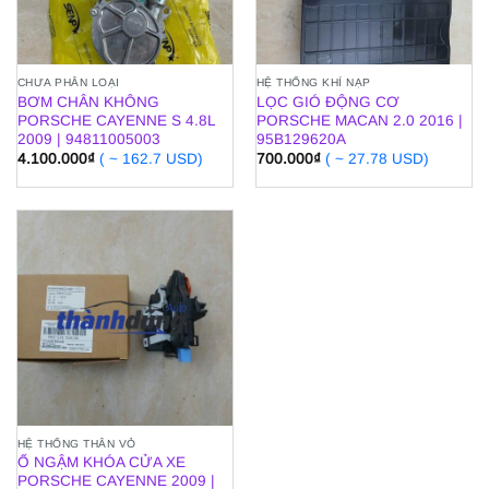
CHƯA PHÂN LOẠI
HỆ THỐNG KHÍ NẠP
BƠM CHÂN KHÔNG
LỌC GIÓ ĐỘNG CƠ
PORSCHE CAYENNE S 4.8L
PORSCHE MACAN 2.0 2016 |
2009 | 94811005003
95B129620A
4.100.000
₫
( ~ 162.7 USD)
700.000
₫
( ~ 27.78 USD)
HỆ THỐNG THÂN VỎ
Ổ NGẬM KHÓA CỬA XE
PORSCHE CAYENNE 2009 |