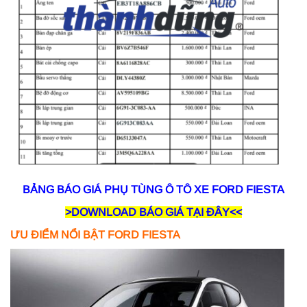
BẢNG BÁO GIÁ PHỤ TÙNG Ô TÔ XE FORD FIESTA
>DOWNLOAD BÁO GIÁ TẠI ĐÂY<<
ƯU ĐIỂM NỔI BẬT FORD FIESTA