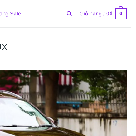
0
àng Sale
Giỏ hàng /
0
₫
UX