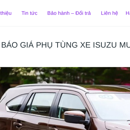
 thiệu
Tin tức
Bảo hành – Đổi trả
Liên hệ
H
 BÁO GIÁ PHỤ TÙNG XE ISUZU M