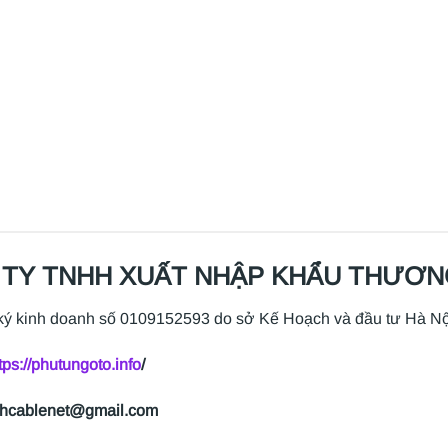
TY TNHH XUẤT NHẬP KHẨU THƯƠNG
ký kinh doanh số 0109152593 do sở Kế Hoạch và đầu tư Hà Nộ
tps://phutungoto.info
/
nhcablenet@gmail.com