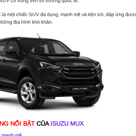
UV cỡ trung trên thị trường quốc tế.
X
là một chiếc SUV đa dụng, mạnh mẽ và tiện ích, đáp ứng được 
hững địa hình khó khăn.
NG NỔI BẬT
CỦA
ISUZU MUX
ơ mạnh mẽ