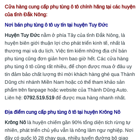
Cửa hàng cung cấp phụ tùng ô tô chính hãng tại các huyện
của tỉnh Đắk Nông:
Nơi bán phụ tùng ô tô uy tín tại huyện
Tuy Đức
Huyện Tuy Đức
nằm ở phía Tây của tỉnh Đắk Nông, là
huyện biên giới thuận lợi cho phát triển kinh tế, nhất là
thương mại và du lịch. Việc tìm kiếm những địa chỉ bán
phụ tùng cũng đơn giản hơn bao giờ hết. Các cửa hàng
phụ tùng ô tô cũng rất nhiều, để chọn được mua ở đâu uy
tín đảm bảo chất lượng thì mời khách hàng ghé qua Thành
Dũng chi nhánh Miền Nam hoặc có thể tham khảo sản
phẩm trên fanpage hoặc website của Thành Dũng Auto.
Liên hệ:
0792.519.519
để được mua hàng nhanh nhất.
Địa điểm cung cấp phụ tùng ô tô tại huyện
Krông Nô
Krông Nô
là huyện chiếm gần 90% tổng diện tích rừng tự
nhiên, phát triển chủ yếu vẫn là nông lâm ngư nghiệp. Nơi
đây có quốc lộ 28 chạy qua, nhiều tuyến đường bộ giao