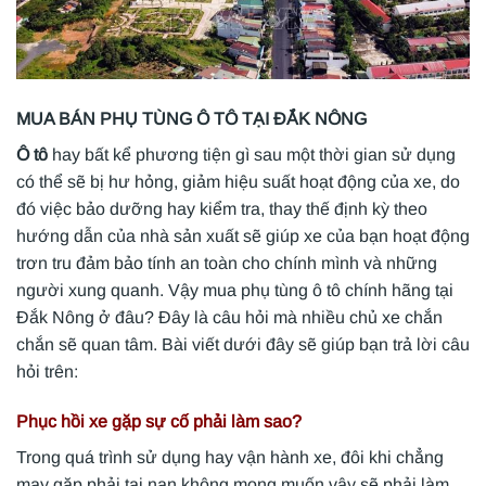
MUA BÁN PHỤ TÙNG Ô TÔ TẠI ĐẮK NÔNG
Ô tô
hay bất kể phương tiện gì sau một thời gian sử dụng
có thể sẽ bị hư hỏng, giảm hiệu suất hoạt động của xe, do
đó việc bảo dưỡng hay kiểm tra, thay thế định kỳ theo
hướng dẫn của nhà sản xuất sẽ giúp xe của bạn hoạt động
trơn tru đảm bảo tính an toàn cho chính mình và những
người xung quanh. Vậy mua phụ tùng ô tô chính hãng tại
Đắk Nông ở đâu? Đây là câu hỏi mà nhiều chủ xe chắn
chắn sẽ quan tâm. Bài viết dưới đây sẽ giúp bạn trả lời câu
hỏi trên:
Phục hồi xe gặp sự cố phải làm sao?
Trong quá trình sử dụng hay vận hành xe, đôi khi chẳng
may gặp phải tai nạn không mong muốn,vậy sẽ phải làm