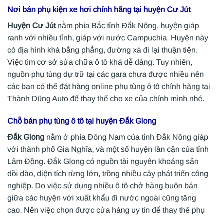
Nơi bán phụ kiện xe hơi chính hãng tại huyện
Cư Jút
Huyện Cư Jút
nằm phía Bắc tỉnh Đắk Nông, huyện giáp
ranh với nhiều tỉnh, giáp với nước Campuchia. Huyện này
có địa hình khá bằng phẳng, đường xá đi lại thuận tiện.
Việc tìm cơ sở sửa chữa ô tô khá dễ dàng. Tuy nhiên,
nguồn phụ tùng dự trữ tại các gara chưa được nhiều nên
các bạn có thể đặt hàng online phụ tùng ô tô chính hãng tại
Thành Dũng Auto để thay thế cho xe của chính mình nhé.
Chỗ bán phụ tùng ô tô tại huyện
Đắk Glong
Đắk Glong
nằm ở phía Đông Nam của tỉnh Đắk Nông giáp
với thành phố Gia Nghĩa, và một số huyện lân cận của tỉnh
Lâm Đồng. Đắk Glong có nguồn tài nguyên khoáng sản
dồi dào, diện tích rừng lớn, trồng nhiều cây phát triển công
nghiệp. Do việc sử dụng nhiều ô tô chở hàng buôn bán
giữa các huyện với xuất khẩu đi nước ngoài cũng tăng
cao. Nên việc chọn được cửa hàng uy tín để thay thế phụ