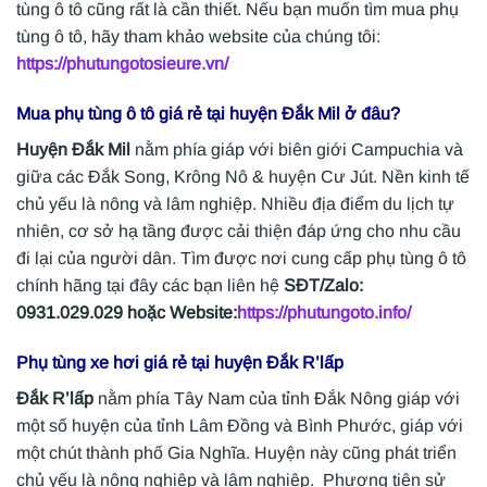
tùng ô tô cũng rất là cần thiết. Nếu bạn muốn tìm mua phụ
tùng ô tô, hãy tham khảo website của chúng tôi:
https://phutungotosieure.vn/
Mua phụ tùng ô tô giá rẻ tại huyện Đắk Mil ở đâu?
Huyện Đắk Mil
nằm phía giáp với biên giới Campuchia và
giữa các Đắk Song, Krông Nô & huyện Cư Jút. Nền kinh tế
chủ yếu là nông và lâm nghiệp. Nhiều địa điểm du lịch tự
nhiên, cơ sở hạ tầng được cải thiện đáp ứng cho nhu cầu
đi lại của người dân. Tìm được nơi cung cấp phụ tùng ô tô
chính hãng tại đây các bạn liên hệ
SĐT/Zalo:
0931.029.029 hoặc Website:
https://phutungoto.info/
Phụ tùng xe hơi giá rẻ tại
huyện
Đắk R’lấp
Đắk R’lấp
nằm phía Tây Nam của tỉnh Đắk Nông giáp với
một số huyện của tỉnh Lâm Đồng và Bình Phước, giáp với
một chút thành phố Gia Nghĩa. Huyện này cũng phát triển
chủ yếu là nông nghiệp và lâm nghiệp. Phương tiện sử