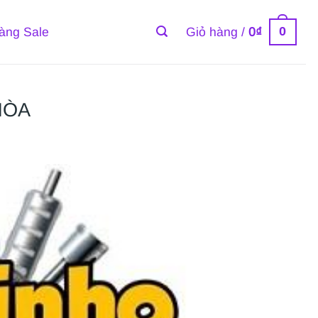
0
àng Sale
Giỏ hàng /
0
₫
HÒA