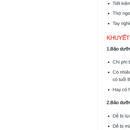
Tiết kiệ
Thợ ngoà
Tay nghề
KHUYẾT
1.Bảo dưỡn
Chi phí 
Có nhiều
có tuổi 
Hay có h
2.Bảo dưỡn
Dễ bị lừ
Dễ bị mấ