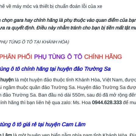
hế về máy móc và thiết bị chuẩn đoán lỗi của xe
 chọn gara hay chính hãng là phụ thuộc vào quan điểm của bạn.
ưa ra quyết định. Điều này nhằm tránh cho bạn bị tiền mất tật 
PHỤ TÙNG Ô TÔ TẠI KHÁNH HÒA)
 PHÂN PHỐI
PHỤ TÙNG Ô TÔ
CHÍNH HÃNG
ùng ô tô chính hãng tại huyện đảo Trường Sa
 huyện
là một huyện đảo thuộc tỉnh Khánh Hòa, Việt Nam, được 
i ngầm thuộc quần đảo Trường Sa. Huyện đảo Trường Sa được 
n đảo Trường Sa. Ban đầu nó dài 550m, sau đó đã mở rộng đến
hính hãng thì bạn liên hệ qua zalo: Ms. Hoa
0944.628.333
để mua
tùng ô tô giá rẻ tại huyện Cam Lâm
m Lâm
là một huyện ven biển nằm phía nam tỉnh Khánh Hòa. Địa