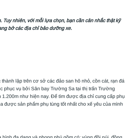
 Tuy nhiên, với mỗi lựa chọn, bạn cần cân nhắc thật kỹ
mang bở các địa chỉ bảo dưỡng xe.
thành lập trên cơ sở các đảo san hô nhỏ, cồn cát, rạn đá
phục vụ bởi Sân bay Trường Sa tại thị trấn Trường
 1.200m như hiện nay. Để tìm được địa chỉ cung cấp phụ
 được sản phẩm phụ tùng tốt nhất cho xế yêu của mình
 hình đa dạng và phong phú gồm có: vùng đồi núi, đồng