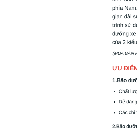
phía Nam.
gian dài 
trình sử 
dưỡng xe 
của 2 kiểu
(MUA BÁN 
ƯU ĐIỂ
1.Bảo dưỡ
Chất lư
Dễ dàng
Các chi 
2.Bảo dưỡn