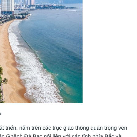
a
 triển, nằm trên các trục giao thông quan trọng ven
n Ghềnh Đá Bạc nối liền với các tỉnh phía Bắc và