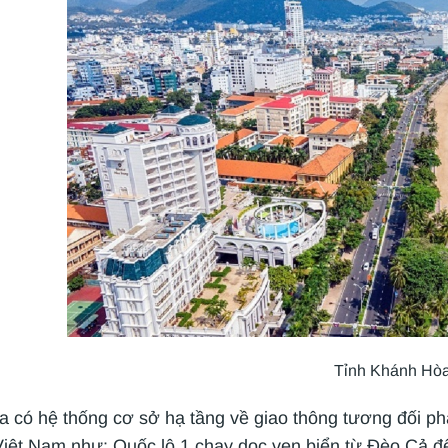
Tỉnh Khánh Hò
 có hệ thống cơ sở hạ tầng về giao thông tương đối phát
Việt Nam như: Quốc lộ 1 chạy dọc ven biển từ Đèo Cả đế