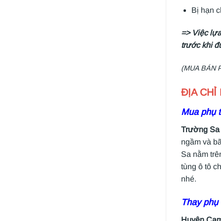
Bị hạn c
=> Việc lựa
trước khi đ
(MUA BÁN 
ĐỊA CHỈ
Mua phụ t
Trường Sa
ngầm và bã
Sa nằm trê
tùng ô tô c
nhé.
Thay phụ 
Huyện Ca