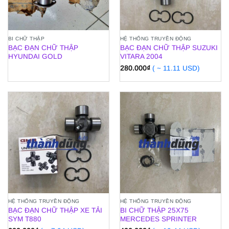
BI CHỮ THẬP
HỆ THỐNG TRUYỀN ĐỘNG
BẠC ĐẠN CHỮ THẬP
BẠC ĐẠN CHỮ THẬP SUZUKI
HYUNDAI GOLD
VITARA 2004
280.000
₫
( ~ 11.11 USD)
HỆ THỐNG TRUYỀN ĐỘNG
HỆ THỐNG TRUYỀN ĐỘNG
BẠC ĐẠN CHỮ THẬP XE TẢI
BI CHỮ THẬP 25X75
SYM T880
MERCEDES SPRINTER