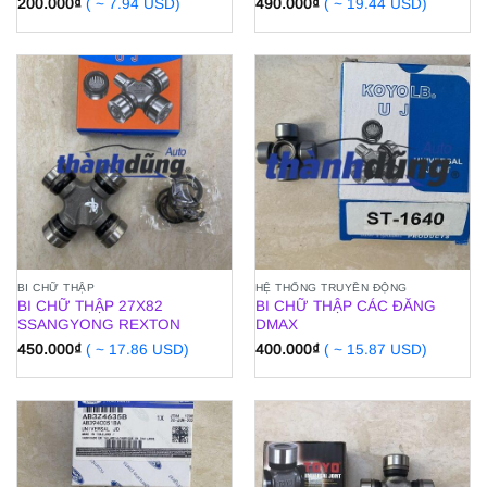
200.000
₫
( ~ 7.94 USD)
490.000
₫
( ~ 19.44 USD)
BI CHỮ THẬP
HỆ THỐNG TRUYỀN ĐỘNG
BI CHỮ THẬP 27X82
BI CHỮ THẬP CÁC ĐĂNG
SSANGYONG REXTON
DMAX
450.000
₫
( ~ 17.86 USD)
400.000
₫
( ~ 15.87 USD)