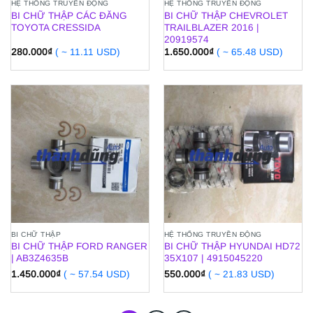
HỆ THỐNG TRUYỀN ĐỘNG
HỆ THỐNG TRUYỀN ĐỘNG
BI CHỮ THẬP CÁC ĐĂNG
BI CHỮ THẬP CHEVROLET
TOYOTA CRESSIDA
TRAILBLAZER 2016 |
20919574
280.000
₫
( ~ 11.11 USD)
1.650.000
₫
( ~ 65.48 USD)
BI CHỮ THẬP
HỆ THỐNG TRUYỀN ĐỘNG
BI CHỮ THẬP FORD RANGER
BI CHỮ THẬP HYUNDAI HD72
| AB3Z4635B
35X107 | 4915045220
1.450.000
₫
( ~ 57.54 USD)
550.000
₫
( ~ 21.83 USD)