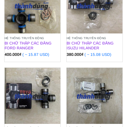
HỆ THỐNG TRUYỀN ĐỘNG
HỆ THỐNG TRUYỀN ĐỘNG
BI CHỮ THẬP CÁC ĐĂNG
BI CHỮ THẬP CÁC ĐĂNG
FORD RANGER
ISUZU HILANDER
400.000
₫
( ~ 15.87 USD)
380.000
₫
( ~ 15.08 USD)