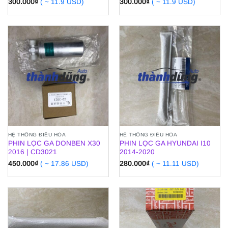
300.000
₫
( ~ 11.9 USD)
300.000
₫
( ~ 11.9 USD)
HỆ THỐNG ĐIỀU HÒA
HỆ THỐNG ĐIỀU HÒA
PHIN LỌC GA DONBEN X30
PHIN LỌC GA HYUNDAI I10
2016 | CD3021
2014-2020
450.000
₫
( ~ 17.86 USD)
280.000
₫
( ~ 11.11 USD)