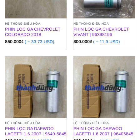
HỆ THỐNG ĐIỀU HÒA
HỆ THỐNG ĐIỀU HÒA
PHIN LỌC GA CHEVROLET
PHIN LỌC GA CHEVROLET
COLORADO 2018
VIVANT | 96398196
850.000
₫
( ~ 33.73 USD)
300.000
₫
( ~ 11.9 USD)
HỆ THỐNG ĐIỀU HÒA
HỆ THỐNG ĐIỀU HÒA
PHIN LỌC GA DAEWOO
PHIN LỌC GA DAEWOO
LACETTI 1.6 2007 | 9640-5845
LACETTI 1.6 2007 | 96405845