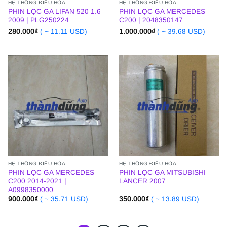
HỆ THỐNG ĐIỀU HÒA
HỆ THỐNG ĐIỀU HÒA
PHIN LỌC GA LIFAN 520 1.6
PHIN LỌC GA MERCEDES
2009 | PLG250224
C200 | 2048350147
280.000
₫
( ~ 11.11 USD)
1.000.000
₫
( ~ 39.68 USD)
HỆ THỐNG ĐIỀU HÒA
HỆ THỐNG ĐIỀU HÒA
PHIN LỌC GA MERCEDES
PHIN LỌC GA MITSUBISHI
C200 2014-2021 |
LANCER 2007
A0998350000
900.000
₫
( ~ 35.71 USD)
350.000
₫
( ~ 13.89 USD)