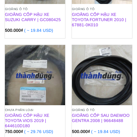
GIOĂNG Ô TÔ
GIOĂNG Ô TÔ
GIOĂNG CỐP HẬU XE
GIOĂNG CỐP HẬU XE
SUZUKI CARRY | GC080425
TOYOTA FORTUNER 2010 |
67881-0K010
500.000
₫
( ~ 19.84 USD)
CHƯA PHÂN LOẠI
GIOĂNG Ô TÔ
GIOĂNG CỐP HẬU XE
GIOĂNG CỐP SAU DAEWOO
TOYOTA VIOS 2019 |
GENTRA 2008 | 96648488
644610D180
750.000
₫
( ~ 29.76 USD)
500.000
₫
( ~ 19.84 USD)