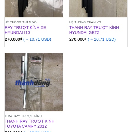
HỆ THỐNG THÂN VỎ
HỆ THỐNG THÂN VỎ
RAY TRƯỢT KÍNH XE
THANH RAY TRƯỢT KÍNH
HYUNDAI I10
HYUNDAI GETZ
270.000
₫
( ~ 10.71 USD)
270.000
₫
( ~ 10.71 USD)
THAY RAY TRƯỢT KÍNH
THANH RAY TRƯỢT KÍNH
TOYOTA CAMRY 2012