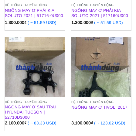
HỆ THỐNG TRUYỀN ĐỘNG
HỆ THỐNG TRUYỀN ĐỘNG
NGÕNG MAY Ơ PHẢI KIA
NGÕNG MAY Ơ PHẢI KIA
SOLUTO 2021 | 51716-0U000
SOLUTO 2021 | 517160U000
1.300.000
₫
( ~ 51.59 USD)
1.300.000
₫
( ~ 51.59 USD)
HỆ THỐNG TRUYỀN ĐỘNG
HỆ THỐNG TRUYỀN ĐỘNG
NGÕNG MAY Ơ SAU TRÁI
NGÕNG MAY Ơ TIVOLI 2017
HYUNDAI TUCSON |
52710D3000
2.100.000
₫
( ~ 83.33 USD)
3.100.000
₫
( ~ 123.02 USD)