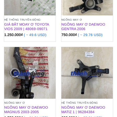
HỆ THỐNG TRUYỀN ĐỘNG
NGÕNG MAY Ơ
GIÁ BẮT MOAY Ơ TOYOTA
NGÕNG MAY Ơ DAEWOO
VIOS 2009 | 48069-09071
GENTRA 2006
1.250.000
₫
( ~ 49.6 USD)
750.000
₫
( ~ 29.76 USD)
NGÕNG MAY Ơ
HỆ THỐNG TRUYỀN ĐỘNG
NGÕNG MAY Ơ DAEWOO
NGÕNG MAY Ơ DAEWOO
MAGNUS 2003-2005
MATIZ 1 | 96284384