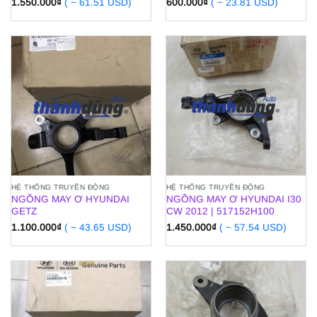
1.550.000
₫
( ~ 61.51 USD)
600.000
₫
( ~ 23.81 USD)
HỆ THỐNG TRUYỀN ĐỘNG
HỆ THỐNG TRUYỀN ĐỘNG
NGÕNG MAY Ơ HYUNDAI
NGÕNG MAY Ơ HYUNDAI I30
GETZ
CW 2012 | 517152H100
1.100.000
₫
( ~ 43.65 USD)
1.450.000
₫
( ~ 57.54 USD)