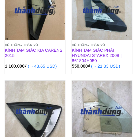
HỆ THỐNG THÂN VỎ
HỆ THỐNG THÂN VỎ
KÍNH TAM GIÁC KIA CARENS
KÍNH TAM GIÁC PHẢI
2015
HYUNDAI STAREX 2008 |
861804H050
1.100.000
₫
( ~ 43.65 USD)
550.000
₫
( ~ 21.83 USD)