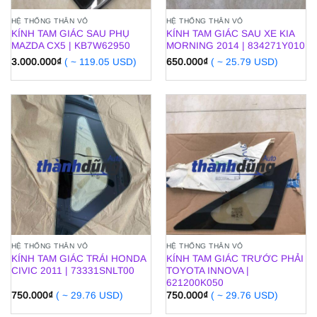
HỆ THỐNG THÂN VỎ
HỆ THỐNG THÂN VỎ
KÍNH TAM GIÁC SAU PHỤ
KÍNH TAM GIÁC SAU XE KIA
MAZDA CX5 | KB7W62950
MORNING 2014 | 834271Y010
3.000.000
₫
( ~ 119.05 USD)
650.000
₫
( ~ 25.79 USD)
HỆ THỐNG THÂN VỎ
HỆ THỐNG THÂN VỎ
KÍNH TAM GIÁC TRÁI HONDA
KÍNH TAM GIÁC TRƯỚC PHẢI
CIVIC 2011 | 73331SNLT00
TOYOTA INNOVA |
621200K050
750.000
₫
( ~ 29.76 USD)
750.000
₫
( ~ 29.76 USD)