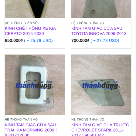
HỆ THỐNG THÂN VỎ
HỆ THỐNG THÂN VỎ
KÍNH CHẾT HÔNG XE KIA
KÍNH TAM GIÁC CỬA SAU
CERATO 2016-2020
TOYOTA INNOVA 2006-2013
650.000
₫
( ~ 25.79 USD)
700.000
₫
( ~ 27.78 USD)
HỆ THỐNG THÂN VỎ
HỆ THỐNG THÂN VỎ
KÍNH TAM GIÁC CỬA SAU
KÍNH TAM GIÁC CỦA TRƯỚC
TRÁI KIA MORNING 2009 |
CHEVROLET SPARK 2011-
834171Y000
2017 | 96601342