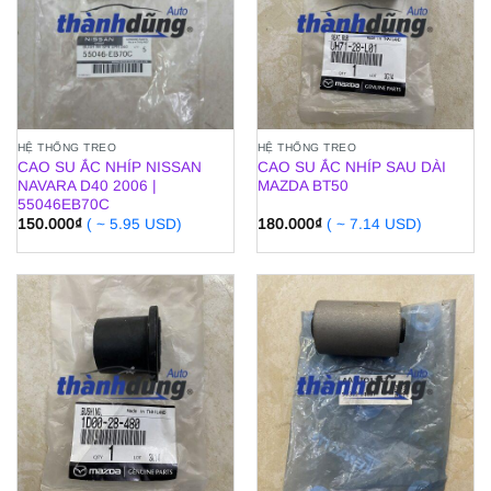
HỆ THỐNG TREO
HỆ THỐNG TREO
CAO SU ẮC NHÍP NISSAN
CAO SU ẮC NHÍP SAU DÀI
NAVARA D40 2006 |
MAZDA BT50
55046EB70C
150.000
₫
( ~ 5.95 USD)
180.000
₫
( ~ 7.14 USD)