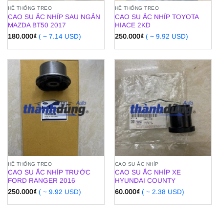
HỆ THỐNG TREO
HỆ THỐNG TREO
CAO SU ẮC NHÍP SAU NGẮN
CAO SU ẮC NHÍP TOYOTA
MAZDA BT50 2017
HIACE 2KD
180.000
₫
( ~ 7.14 USD)
250.000
₫
( ~ 9.92 USD)
HỆ THỐNG TREO
CAO SU ẮC NHÍP
CAO SU ẮC NHÍP TRƯỚC
CAO SU ẮC NHÍP XE
FORD RANGER 2016
HYUNDAI COUNTY
250.000
₫
( ~ 9.92 USD)
60.000
₫
( ~ 2.38 USD)