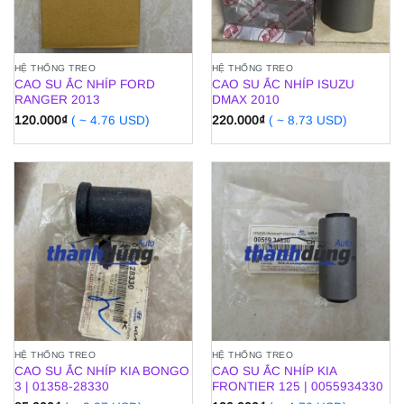
HỆ THỐNG TREO
HỆ THỐNG TREO
CAO SU ẮC NHÍP FORD
CAO SU ẮC NHÍP ISUZU
RANGER 2013
DMAX 2010
120.000
₫
( ~ 4.76 USD)
220.000
₫
( ~ 8.73 USD)
HỆ THỐNG TREO
HỆ THỐNG TREO
CAO SU ẮC NHÍP KIA BONGO
CAO SU ẮC NHÍP KIA
3 | 01358-28330
FRONTIER 125 | 0055934330