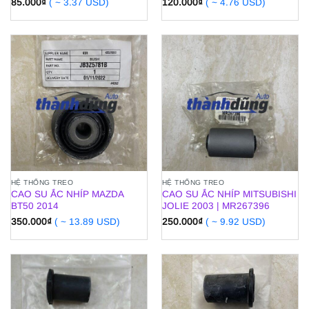
85.000
₫
( ~ 3.37 USD)
120.000
₫
( ~ 4.76 USD)
HỆ THỐNG TREO
HỆ THỐNG TREO
CAO SU ẮC NHÍP MAZDA
CAO SU ẮC NHÍP MITSUBISHI
BT50 2014
JOLIE 2003 | MR267396
350.000
₫
( ~ 13.89 USD)
250.000
₫
( ~ 9.92 USD)