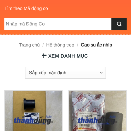
Tìm theo Mã động cơ
Trang chủ
/
Hệ thống treo
/
Cao su ắc nhíp
XEM DANH MỤC