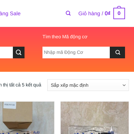
0
àng Sale
Giỏ hàng /
0
₫
Tìm theo Mã động cơ
 thị tất cả 5 kết quả