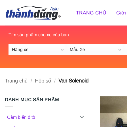
Bỏ
qua
TRANG CHỦ
Giới
nội
dung
Tìm sản phẩm cho xe của bạn
Trang chủ
/
Hộp số
/
Van Solenoid
DANH MỤC SẢN PHẨM
Cảm biến ô tô