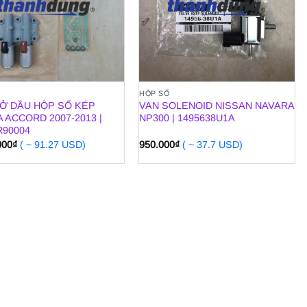
HỘP SỐ
Ở DẦU HỘP SỐ KÉP
VAN SOLENOID NISSAN NAVARA
 ACCORD 2007-2013 |
NP300 | 1495638U1A
R90004
000
₫
( ~ 91.27 USD)
950.000
₫
( ~ 37.7 USD)