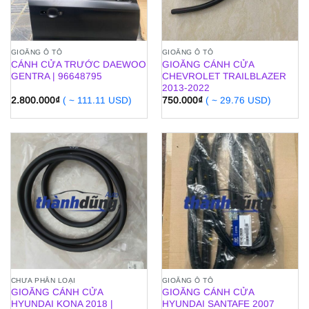
GIOĂNG Ô TÔ
GIOĂNG Ô TÔ
CÁNH CỬA TRƯỚC DAEWOO
GIOĂNG CÁNH CỬA
GENTRA | 96648795
CHEVROLET TRAILBLAZER
2013-2022
2.800.000
₫
( ~ 111.11 USD)
750.000
₫
( ~ 29.76 USD)
CHƯA PHÂN LOẠI
GIOĂNG Ô TÔ
GIOĂNG CÁNH CỬA
GIOĂNG CÁNH CỬA
HYUNDAI KONA 2018 |
HYUNDAI SANTAFE 2007