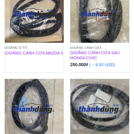
GIOĂNG Ô TÔ
GIOĂNG CÁNH CỬA
GIOĂNG CÁNH CỬA SAU
GIOĂNG CÁNH CỬA MAZDA 3
HONDA CIVIC
250.000
₫
( ~ 9.92 USD)