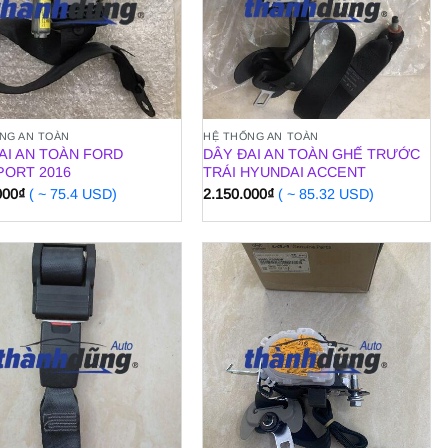
NG AN TOÀN
HỆ THỐNG AN TOÀN
AI AN TOÀN FORD
DÂY ĐAI AN TOÀN GHẾ TRƯỚC
ORT 2016
TRÁI HYUNDAI ACCENT
000
₫
( ~ 75.4 USD)
2.150.000
₫
( ~ 85.32 USD)