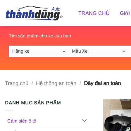
Bỏ
qua
TRANG CHỦ
Giới
nội
dung
Tìm sản phẩm cho xe của bạn
Trang chủ
/
Hệ thống an toàn
/
Dây đai an toàn
DANH MỤC SẢN PHẨM
Cảm biến ô tô