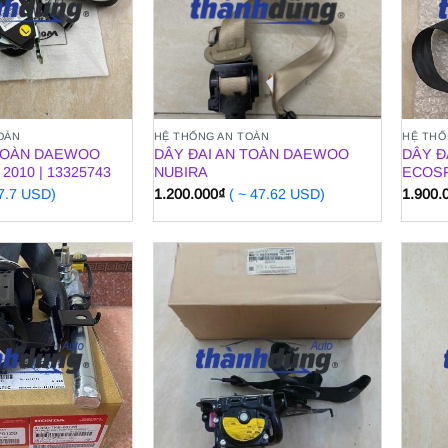
OÀN
HỆ THỐNG AN TOÀN
HỆ THỐ
 TOÀN DAEWOO
DÂY ĐAI AN TOÀN DAEWOO
DÂY Đ
2010 | 13325743
NUBIRA
ECOSP
37.7 USD)
1.200.000
₫
( ~ 47.62 USD)
1.900.