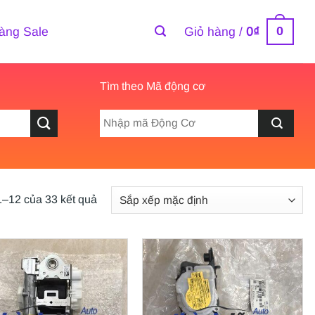
0
àng Sale
Giỏ hàng /
0
₫
Tìm theo Mã động cơ
1–12 của 33 kết quả