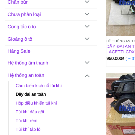
Chắn bùn
Chưa phân loại
Công tắc ô tô
Gioăng ô tô
HỆ THỐNG AN T
DÂY ĐAI AN
Hàng Sale
LACETTI CDX 
950.000
₫
( ~ 
Hệ thống âm thanh
Hệ thống an toàn
Cảm biến kích nổ túi khí
Dây đai an toàn
Hộp điều khiển túi khí
Túi khí đầu gối
Túi khí rèm
Túi khí táp lô