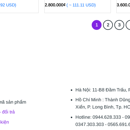
9.92 USD)
2.800.000
₫
( ~ 111.11 USD)
3.600.
1
2
3
Hà Nội: 11-B8 Đầm Trấu, 
Hồ Chí Minh : Thành Dũn
mã sản phẩm
Xiển, P. Long Bình, Tp. H
 đổi trả
Hotline: 0944.628.333 - 0
 kiện
0347.303.303 - 0565.691.