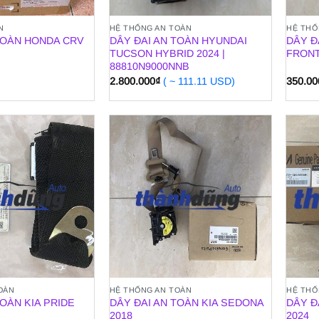
N
HỆ THỐNG AN TOÀN
HỆ THỐ
TOÀN HONDA CRV
DÂY ĐAI AN TOÀN HYUNDAI
DÂY Đ
TUCSON HYBRID 2024 |
FRONT
88810N9000NNB
2.800.000
₫
( ~ 111.11 USD)
350.00
OÀN
HỆ THỐNG AN TOÀN
HỆ THỐ
TOÀN KIA PRIDE
DÂY ĐAI AN TOÀN KIA SEDONA
DÂY Đ
2018
2024