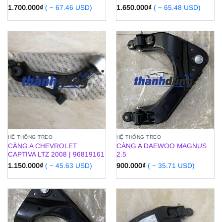
1.700.000
₫
( ~ 67.46 USD)
1.650.000
₫
( ~ 65.48 USD)
HỆ THỐNG TREO
HỆ THỐNG TREO
CÀNG A CHEVROLET
CÀNG A DAEWOO MAGNUS
CAPTIVA LTZ 2008 | 96819161
2.5
1.150.000
₫
( ~ 45.63 USD)
900.000
₫
( ~ 35.71 USD)