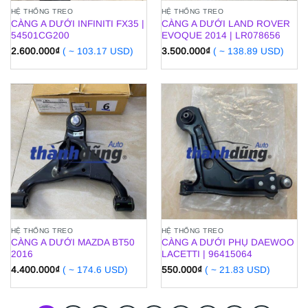
HỆ THỐNG TREO
HỆ THỐNG TREO
CÀNG A DƯỚI INFINITI FX35 |
CÀNG A DƯỚI LAND ROVER
54501CG200
EVOQUE 2014 | LR078656
2.600.000
₫
( ~ 103.17 USD)
3.500.000
₫
( ~ 138.89 USD)
HỆ THỐNG TREO
HỆ THỐNG TREO
CÀNG A DƯỚI MAZDA BT50
CÀNG A DƯỚI PHỤ DAEWOO
2016
LACETTI | 96415064
4.400.000
₫
( ~ 174.6 USD)
550.000
₫
( ~ 21.83 USD)