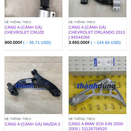
HỆ THỐNG TREO
HỆ THỐNG TREO
CÀNG A (CÁNH GÀ)
CÀNG A (CÁNH GÀ)
CHEVROLET CRUZE
CHEVROLET ORLANDO 2013
| 94544266
900.000
₫
( ~ 35.71 USD)
3.650.000
₫
( ~ 144.84 USD)
HỆ THỐNG TREO
HỆ THỐNG TREO
CÀNG A BMW 323I E46 2000-
CÀNG A (CÁNH GÀ) MAZDA 3
2005 | 31126758520