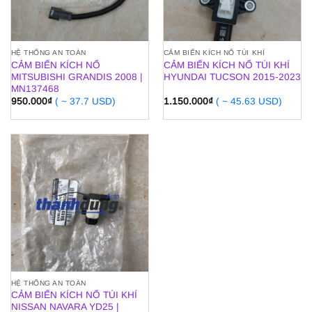
HỆ THỐNG AN TOÀN
CẢM BIẾN KÍCH NỔ TÚI KHÍ
CẢM BIẾN KÍCH NỔ
CẢM BIẾN KÍCH NỔ TÚI KHÍ
MITSUBISHI GRANDIS 2008 |
HYUNDAI TUCSON 2015-2023
MN137468
950.000
₫
( ~ 37.7 USD)
1.150.000
₫
( ~ 45.63 USD)
HỆ THỐNG AN TOÀN
CẢM BIẾN KÍCH NỔ TÚI KHÍ
NISSAN NAVARA YD25 |