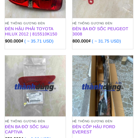
HỆ THỐNG GƯƠNG ĐÈN
HỆ THỐNG GƯƠNG ĐÈN
ĐÈN HẬU PHẢI TOYOTA
ĐÈN BA ĐỜ SỐC PEUGEOT
HILUX 2012 | 815510K150
3008
900.000
₫
( ~ 35.71 USD)
800.000
₫
( ~ 31.75 USD)
HỆ THỐNG GƯƠNG ĐÈN
HỆ THỐNG GƯƠNG ĐÈN
ĐÈN BA ĐỜ SỐC SAU
ĐÈN CỐP HẬU FORD
CAPTIVA
EVEREST