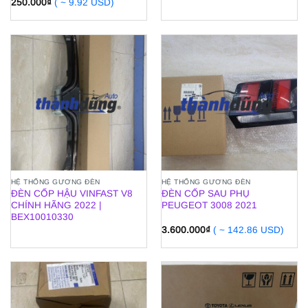
250.000
₫
( ~ 9.92 USD)
HỆ THỐNG GƯƠNG ĐÈN
HỆ THỐNG GƯƠNG ĐÈN
ĐÈN CỐP HẬU VINFAST V8
ĐÈN CỐP SAU PHỤ
CHÍNH HÃNG 2022 |
PEUGEOT 3008 2021
BEX10010330
3.600.000
₫
( ~ 142.86 USD)