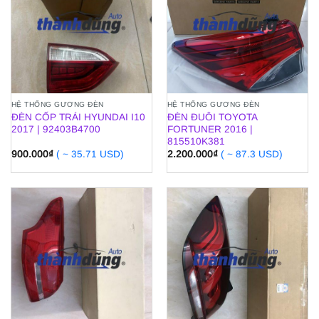
HỆ THỐNG GƯƠNG ĐÈN
HỆ THỐNG GƯƠNG ĐÈN
ĐÈN CỐP TRÁI HYUNDAI I10
ĐÈN ĐUÔI TOYOTA
2017 | 92403B4700
FORTUNER 2016 |
815510K381
900.000
₫
( ~ 35.71 USD)
2.200.000
₫
( ~ 87.3 USD)