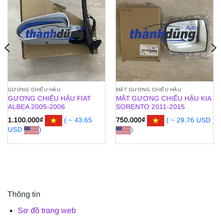
GƯƠNG CHIẾU HẬU
MẶT GƯƠNG CHIẾU HẬU
GƯƠNG CHIẾU HẬU FIAT
MẶT GƯƠNG CHIẾU HẬU KIA
ALBEA 2005-2006
SORENTO 2011-2015
1.100.000
₫
( ~ 43.65
750.000
₫
( ~ 29.76 USD
USD
)
)
Thông tin
Sơ đồ trang web