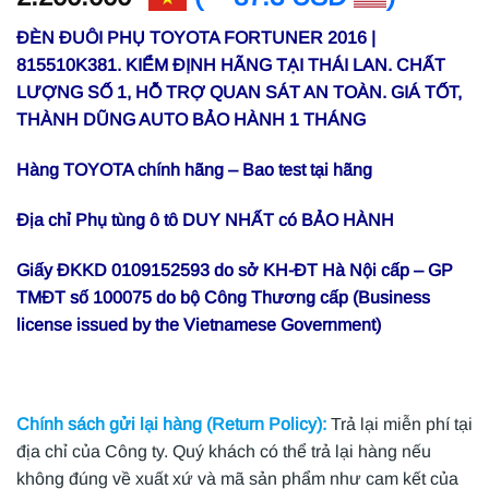
ĐÈN ĐUÔI PHỤ TOYOTA FORTUNER 2016 |
815510K381. KIỂM ĐỊNH HÃNG TẠI THÁI LAN. CHẤT
LƯỢNG SỐ 1, HỖ TRỢ QUAN SÁT AN TOÀN. GIÁ TỐT,
THÀNH DŨNG AUTO BẢO HÀNH 1 THÁNG
Hàng TOYOTA chính hãng – Bao test tại hãng
Địa chỉ Phụ tùng ô tô DUY NHẤT có BẢO HÀNH
Giấy ĐKKD 0109152593 do sở KH-ĐT Hà Nội cấp – GP
TMĐT số 100075 do bộ Công Thương cấp (Business
license issued by the Vietnamese Government)
Chính sách gửi lại hàng (Return Policy):
Trả lại miễn phí tại
địa chỉ của Công ty. Quý khách có thể trả lại hàng nếu
không đúng về xuất xứ và mã sản phẩm như cam kết của