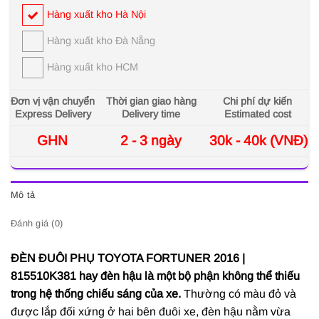
Hàng xuất kho Hà Nội
Hàng xuất kho Đà Nẵng
Hàng xuất kho HCM
Đơn vị vận chuyển
Thời gian giao hàng
Chi phí dự kiến
Express Delivery
Delivery time
Estimated cost
GHN
2 - 3 ngày
30k - 40k (VNĐ)
Mô tả
Đánh giá (0)
ĐÈN ĐUÔI PHỤ TOYOTA FORTUNER 2016 |
815510K381 h
ay đèn hậu là một bộ phận không thể thiếu
trong hệ thống chiếu sáng của xe.
T
hường có màu đỏ và
được lắp đối xứng ở hai bên đuôi xe, đèn hậu nằm vừa