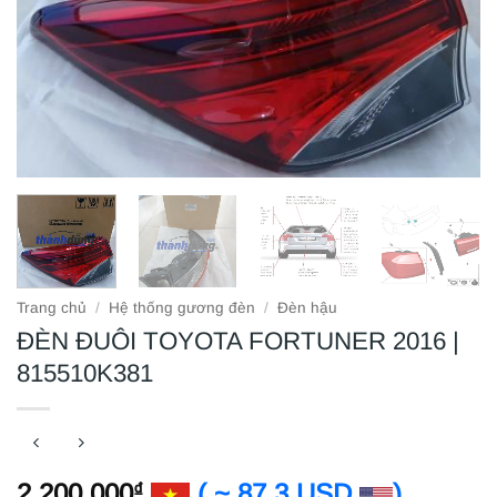
Trang chủ
/
Hệ thống gương đèn
/
Đèn hậu
ĐÈN ĐUÔI TOYOTA FORTUNER 2016 |
815510K381
2.200.000
( ~ 87.3 USD
)
₫