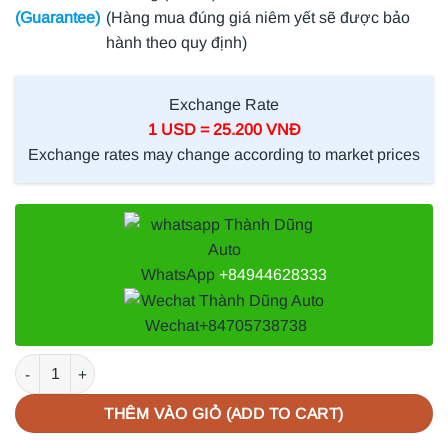
(Guarantee)
(Hàng mua đúng giá niêm yết sẽ được bảo
hành theo quy định)
Exchange Rate
1 USD = 25.200 VNĐ
Exchange rates may change according to market prices
WhatsApp
+84944628333
Wechat
+84705738738
ĐÈN ĐUÔI TOYOTA FORTUNER 2016 | 815510K381 số lượng
THÊM VÀO GIỎ (ADD TO CART)