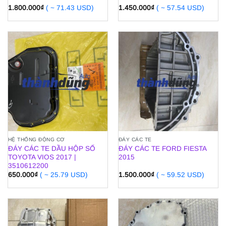
1.800.000
₫
( ~ 71.43 USD)
1.450.000
₫
( ~ 57.54 USD)
HỆ THỐNG ĐỘNG CƠ
ĐÁY CÁC TE
ĐÁY CÁC TE DẦU HỘP SỐ
ĐÁY CÁC TE FORD FIESTA
TOYOTA VIOS 2017 |
2015
3510612200
650.000
₫
( ~ 25.79 USD)
1.500.000
₫
( ~ 59.52 USD)