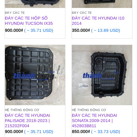
ĐÁY CÁC TE
ĐÁY CÁC TE
ĐÁY CÁC TE HỘP SỐ
ĐÁY CÁC TE HYUNDAI I10
HYUNDAI TUCSON IX35
2014
900.000
₫
( ~ 35.71 USD)
350.000
₫
( ~ 13.89 USD)
HỆ THỐNG ĐỘNG CƠ
HỆ THỐNG ĐỘNG CƠ
ĐÁY CÁC TE HYUNDAI
ĐÁY CÁC TE HYUNDAI
PALISADE 2018-2023 |
SONATA 2009-2014 |
215202F004
452803B811
900.000
₫
( ~ 35.71 USD)
850.000
₫
( ~ 33.73 USD)