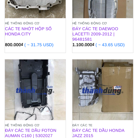
HỆ THỐNG ĐỘNG CƠ
HỆ THỐNG ĐỘNG CƠ
CÁC TE NHỚT HỘP SỐ
ĐÁY CÁC TE DAEWOO
HONDA CITY
LACETTI 2009-2012 |
96481581
800.000
₫
( ~ 31.75 USD)
1.100.000
₫
( ~ 43.65 USD)
HỆ THỐNG ĐỘNG CƠ
ĐÁY CÁC TE
ĐÁY CÁC TE DẦU FOTON
ĐÁY CÁC TE DẦU HONDA
AUMAN C160 | 5302027
JAZZ 2015