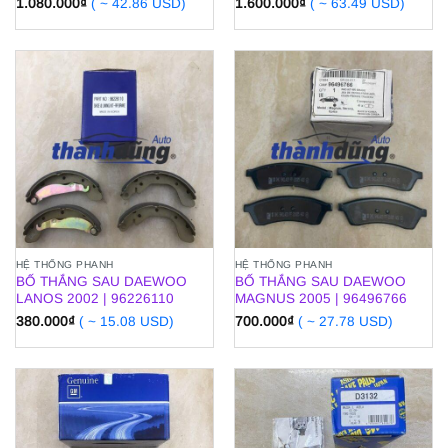
1.080.000
₫
( ~ 42.86 USD)
1.600.000
₫
( ~ 63.49 USD)
HỆ THỐNG PHANH
HỆ THỐNG PHANH
BỐ THẮNG SAU DAEWOO
BỐ THẮNG SAU DAEWOO
LANOS 2002 | 96226110
MAGNUS 2005 | 96496766
380.000
₫
( ~ 15.08 USD)
700.000
₫
( ~ 27.78 USD)