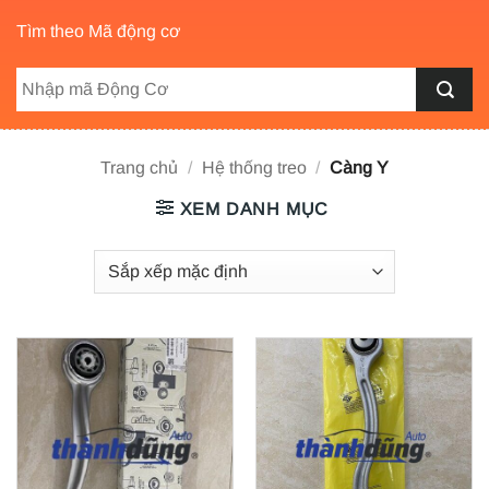
Tìm theo Mã động cơ
Trang chủ
/
Hệ thống treo
/
Càng Y
XEM DANH MỤC