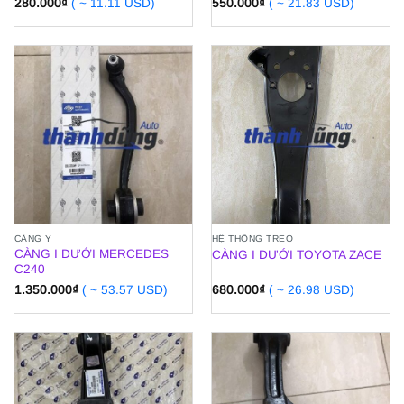
280.000
₫
( ~ 11.11 USD)
550.000
₫
( ~ 21.83 USD)
CÀNG Y
HỆ THỐNG TREO
CÀNG I DƯỚI MERCEDES
CÀNG I DƯỚI TOYOTA ZACE
C240
1.350.000
₫
( ~ 53.57 USD)
680.000
₫
( ~ 26.98 USD)