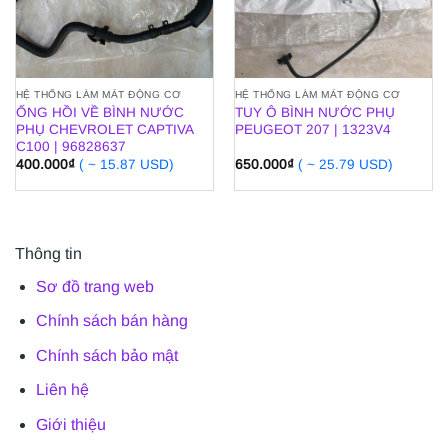
HỆ THỐNG LÀM MÁT ĐỘNG CƠ
HỆ THỐNG LÀM MÁT ĐỘNG CƠ
ỐNG HỒI VỀ BÌNH NƯỚC
TUY Ô BÌNH NƯỚC PHỤ
PHỤ CHEVROLET CAPTIVA
PEUGEOT 207 | 1323V4
C100 | 96828637
400.000
₫
( ~ 15.87 USD)
650.000
₫
( ~ 25.79 USD)
Thông tin
Sơ đồ trang web
Chính sách bán hàng
Chính sách bảo mật
Liên hệ
Giới thiệu