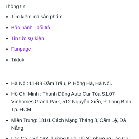
Thông tin
Tìm kiếm mã sản phẩm
Bảo hành - đổi trả
Tin tức sự kiện
Fanpage
Tiktok
Hà Nội: 11-B8 Đầm Trấu, P. Hồng Hà, Hà Nội.
Hồ Chí Minh : Thành Dũng Auto Car Tòa S1.07
Vinhomes Grand Park, 512 Nguyễn Xiển, P. Long Bình,
Tp. HCM .
Miền Trung: 181/1 Cách Mạng Tháng 8, Cẩm Lệ, Đà
Nẵng.
Lào Cai : Số 063, đường Ngô Thì Sĩ, phường Lào Cai,