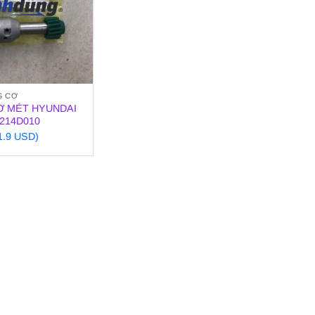
G CƠ
Ơ MÉT HYUNDAI
6214D010
11.9 USD)