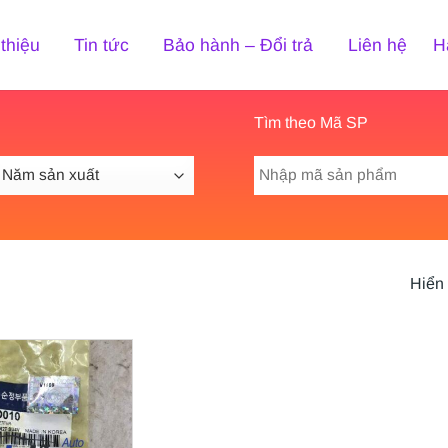
 thiệu
Tin tức
Bảo hành – Đổi trả
Liên hệ
H
Tìm theo Mã SP
Tìm
kiếm:
Hiển 