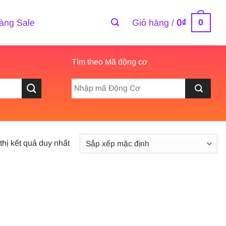
0
àng Sale
Giỏ hàng /
0
₫
Tìm theo Mã động cơ
thị kết quả duy nhất