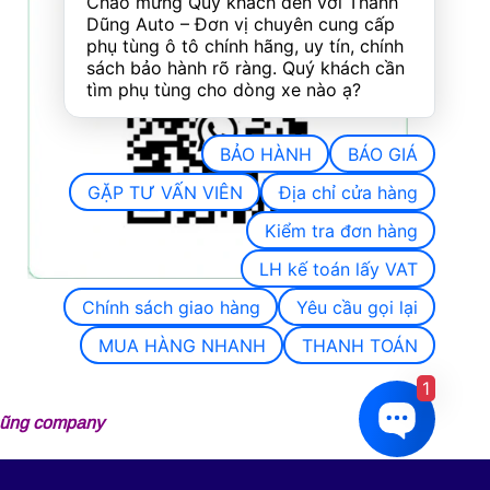
Chào mừng Quý khách đến với Thành 
Dũng Auto – Đơn vị chuyên cung cấp 
phụ tùng ô tô chính hãng, uy tín, chính 
sách bảo hành rõ ràng. Quý khách cần 
tìm phụ tùng cho dòng xe nào ạ?
BẢO HÀNH
BÁO GIÁ
GẶP TƯ VẤN VIÊN
Địa chỉ cửa hàng
Kiểm tra đơn hàng
LH kế toán lấy VAT
Chính sách giao hàng
Yêu cầu gọi lại
MUA HÀNG NHANH
THANH TOÁN
1
 Dũng company