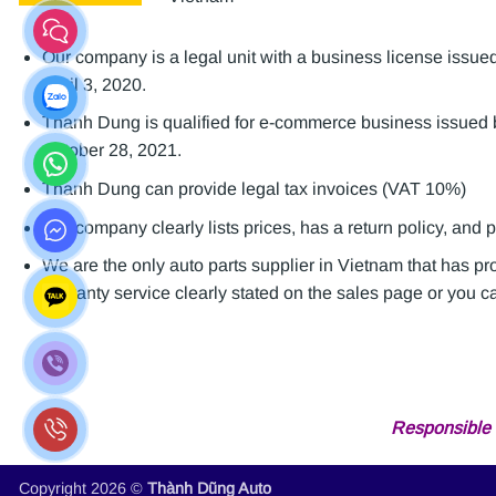
Our company is a legal unit with a business license is
April 3, 2020.
Thanh Dung is qualified for e-commerce business issue
October 28, 2021.
Thanh Dung can provide legal tax invoices (VAT 10%)
Our company clearly lists prices, has a return policy, and 
We are the only auto parts supplier in Vietnam that has p
warranty service clearly stated on the sales page or you can
Responsible 
Copyright 2026 ©
Thành Dũng Auto