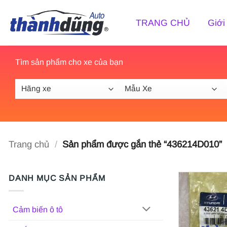
Bỏ
qua
TRANG CHỦ
Giới
nội
dung
Tìm sản phẩm cho xe của bạn
Trang chủ
/
Sản phẩm được gắn thẻ “436214D010”
DANH MỤC SẢN PHẨM
Cảm biến ô tô