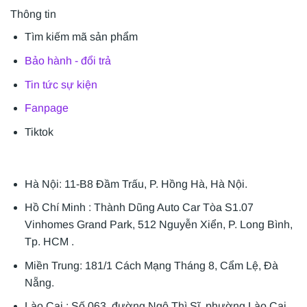
Thông tin
Tìm kiếm mã sản phẩm
Bảo hành - đổi trả
Tin tức sự kiện
Fanpage
Tiktok
Hà Nội: 11-B8 Đầm Trấu, P. Hồng Hà, Hà Nội.
Hồ Chí Minh : Thành Dũng Auto Car Tòa S1.07
Vinhomes Grand Park, 512 Nguyễn Xiển, P. Long Bình,
Tp. HCM .
Miền Trung: 181/1 Cách Mạng Tháng 8, Cẩm Lệ, Đà
Nẵng.
Lào Cai : Số 063, đường Ngô Thì Sĩ, phường Lào Cai,