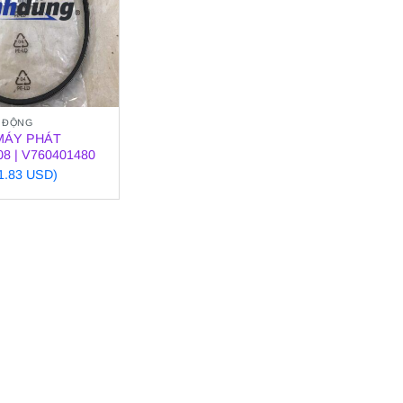
 ĐỘNG
MÁY PHÁT
8 | V760401480
21.83 USD)