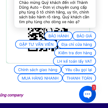
Chào mừng Quý khách đến với Thành 
Dũng Auto – Đơn vị chuyên cung cấp 
phụ tùng ô tô chính hãng, uy tín, chính 
sách bảo hành rõ ràng. Quý khách cần 
tìm phụ tùng cho dòng xe nào ạ?
BẢO HÀNH
BÁO GIÁ
GẶP TƯ VẤN VIÊN
Địa chỉ cửa hàng
Kiểm tra đơn hàng
LH kế toán lấy VAT
Chính sách giao hàng
Yêu cầu gọi lại
MUA HÀNG NHANH
THANH TOÁN
1
 Dũng company