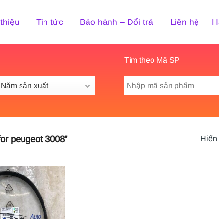
 thiệu
Tin tức
Bảo hành – Đổi trả
Liên hệ
H
Tìm theo Mã SP
Tìm
kiếm:
for peugeot 3008”
Hiển 