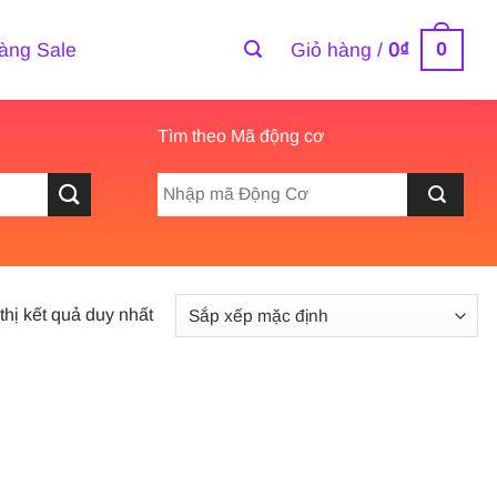
0
àng Sale
Giỏ hàng /
0
₫
Tìm theo Mã động cơ
thị kết quả duy nhất