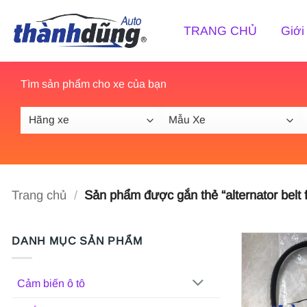
Bỏ
qua
TRANG CHỦ
Giới
nội
dung
Tìm sản phẩm cho xe của bạn
Trang chủ
/
Sản phẩm được gắn thẻ “alternator belt 
DANH MỤC SẢN PHẨM
Cảm biến ô tô