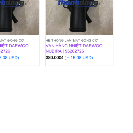
 MÁT ĐỘNG CƠ
HỆ THỐNG LÀM MÁT ĐỘNG CƠ
HIỆT DAEWOO
VAN HẰNG NHIỆT DAEWOO
82726
NUBIRA | 96282726
15.08 USD)
380.000
₫
( ~ 15.08 USD)