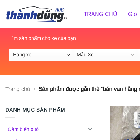
Bỏ
qua
TRANG CHỦ
Giới
nội
dung
Tìm sản phẩm cho xe của bạn
Trang chủ
/
Sản phẩm được gắn thẻ “bán van hằng n
DANH MỤC SẢN PHẨM
Cảm biến ô tô