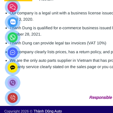
Our company is a legal unit with a business license is
April 3, 2020.
Thanh Dung is qualified for e-commerce business issue
October 28, 2021.
Thanh Dung can provide legal tax invoices (VAT 10%)
Our company clearly lists prices, has a return policy, and 
We are the only auto parts supplier in Vietnam that has p
warranty service clearly stated on the sales page or you can
Responsible 
Copyright 2026 ©
Thành Dũng Auto