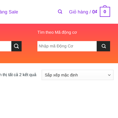
0
àng Sale
Giỏ hàng /
0
₫
Tìm theo Mã động cơ
 thị tất cả 2 kết quả