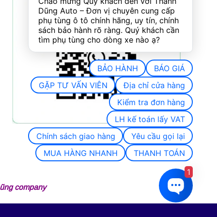
Chào mừng Quý khách đến với Thành 
Dũng Auto – Đơn vị chuyên cung cấp 
phụ tùng ô tô chính hãng, uy tín, chính 
sách bảo hành rõ ràng. Quý khách cần 
tìm phụ tùng cho dòng xe nào ạ?
BẢO HÀNH
BÁO GIÁ
GẶP TƯ VẤN VIÊN
Địa chỉ cửa hàng
Kiểm tra đơn hàng
LH kế toán lấy VAT
Chính sách giao hàng
Yêu cầu gọi lại
MUA HÀNG NHANH
THANH TOÁN
1
 Dũng company