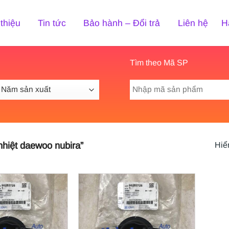
 thiệu
Tin tức
Bảo hành – Đổi trả
Liên hệ
H
Tìm theo Mã SP
Tìm
kiếm:
hiệt daewoo nubira”
Hiển