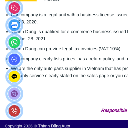
Our company is a legal unit with a business license is
April 3, 2020.
Thanh Dung is qualified for e-commerce business issue
October 28, 2021.
Thanh Dung can provide legal tax invoices (VAT 10%)
Our company clearly lists prices, has a return policy, and 
We are the only auto parts supplier in Vietnam that has p
warranty service clearly stated on the sales page or you can
Responsible 
Copyright 2026 ©
Thành Dũng Auto