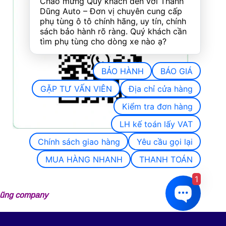
Chào mừng Quý khách đến với Thành 
Dũng Auto – Đơn vị chuyên cung cấp 
phụ tùng ô tô chính hãng, uy tín, chính 
sách bảo hành rõ ràng. Quý khách cần 
tìm phụ tùng cho dòng xe nào ạ?
BẢO HÀNH
BÁO GIÁ
GẶP TƯ VẤN VIÊN
Địa chỉ cửa hàng
Kiểm tra đơn hàng
LH kế toán lấy VAT
Chính sách giao hàng
Yêu cầu gọi lại
MUA HÀNG NHANH
THANH TOÁN
1
 Dũng company