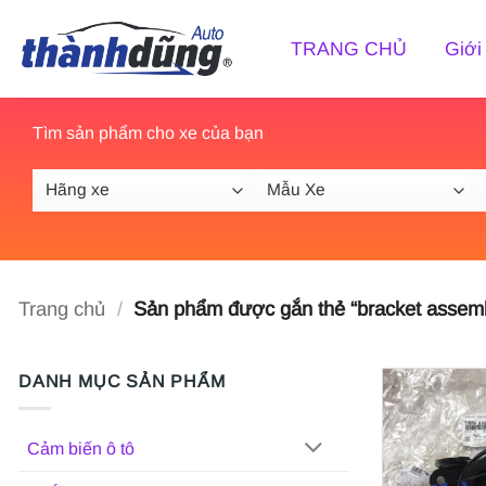
Bỏ
qua
TRANG CHỦ
Giới
nội
dung
Tìm sản phẩm cho xe của bạn
Trang chủ
/
Sản phẩm được gắn thẻ “bracket assembl
DANH MỤC SẢN PHẨM
Cảm biến ô tô