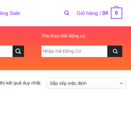
0
àng Sale
Giỏ hàng /
0
₫
Tìm theo Mã động cơ
thị kết quả duy nhất