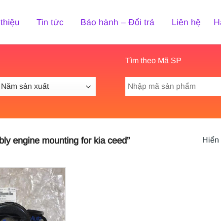
 thiệu
Tin tức
Bảo hành – Đổi trả
Liên hệ
H
Tìm theo Mã SP
Tìm
kiếm:
y engine mounting for kia ceed”
Hiển 