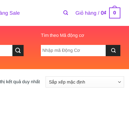
0
àng Sale
Giỏ hàng /
0
₫
Tìm theo Mã động cơ
thị kết quả duy nhất