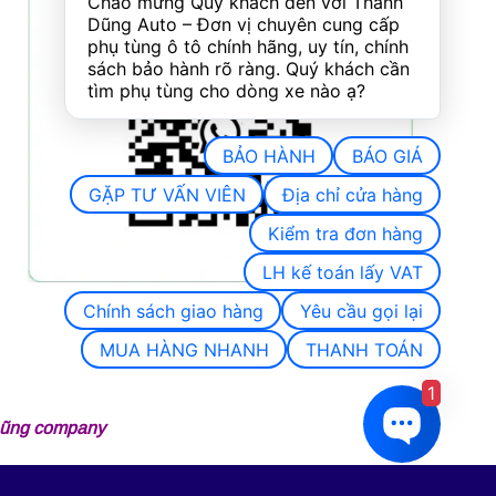
Chào mừng Quý khách đến với Thành 
Dũng Auto – Đơn vị chuyên cung cấp 
phụ tùng ô tô chính hãng, uy tín, chính 
sách bảo hành rõ ràng. Quý khách cần 
tìm phụ tùng cho dòng xe nào ạ?
BẢO HÀNH
BÁO GIÁ
GẶP TƯ VẤN VIÊN
Địa chỉ cửa hàng
Kiểm tra đơn hàng
LH kế toán lấy VAT
Chính sách giao hàng
Yêu cầu gọi lại
MUA HÀNG NHANH
THANH TOÁN
1
 Dũng company