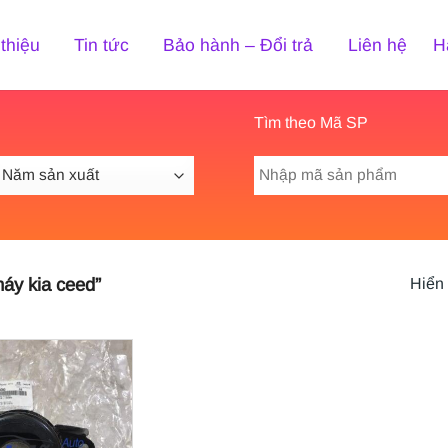
 thiệu
Tin tức
Bảo hành – Đổi trả
Liên hệ
H
Tìm theo Mã SP
Tìm
kiếm:
áy kia ceed”
Hiển 