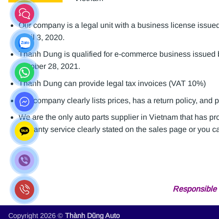
Our company is a legal unit with a business license is
April 3, 2020.
Thanh Dung is qualified for e-commerce business issue
October 28, 2021.
Thanh Dung can provide legal tax invoices (VAT 10%)
Our company clearly lists prices, has a return policy, and 
We are the only auto parts supplier in Vietnam that has p
warranty service clearly stated on the sales page or you can
Responsible 
Copyright 2026 ©
Thành Dũng Auto