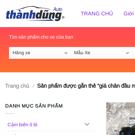
Bỏ
qua
TRANG CHỦ
Giới
nội
dung
Tìm sản phẩm cho xe của bạn
Trang chủ
/
Sản phẩm được gắn thẻ “giá chân đầu m
DANH MỤC SẢN PHẨM
Cảm biến ô tô