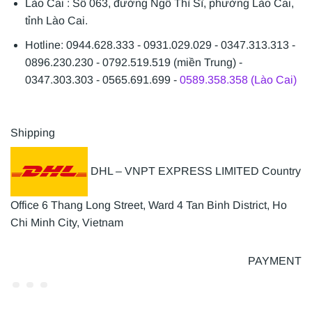
Lào Cai : Số 063, đường Ngô Thì Sĩ, phường Lào Cai,
tỉnh Lào Cai.
Hotline: 0944.628.333 - 0931.029.029 - 0347.313.313 -
0896.230.230 - 0792.519.519 (miền Trung) -
0347.303.303 - 0565.691.699 -
0589.358.358 (Lào Cai)
Shipping
DHL – VNPT EXPRESS LIMITED Country
Office 6 Thang Long Street, Ward 4 Tan Binh District, Ho
Chi Minh City, Vietnam
PAYMENT