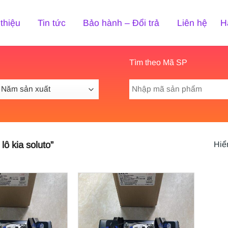
 thiệu
Tin tức
Bảo hành – Đổi trả
Liên hệ
H
Tìm theo Mã SP
Tìm
kiếm:
ô kia soluto”
Hiển