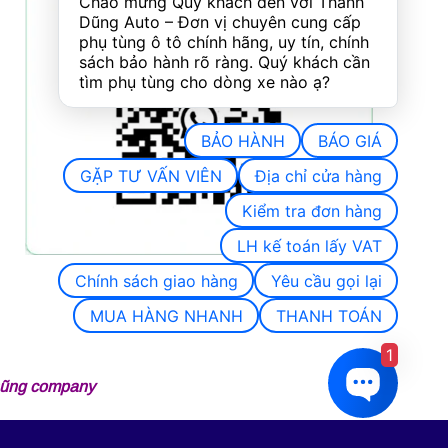
Chào mừng Quý khách đến với Thành 
Dũng Auto – Đơn vị chuyên cung cấp 
phụ tùng ô tô chính hãng, uy tín, chính 
sách bảo hành rõ ràng. Quý khách cần 
tìm phụ tùng cho dòng xe nào ạ?
BẢO HÀNH
BÁO GIÁ
GẶP TƯ VẤN VIÊN
Địa chỉ cửa hàng
Kiểm tra đơn hàng
LH kế toán lấy VAT
Chính sách giao hàng
Yêu cầu gọi lại
MUA HÀNG NHANH
THANH TOÁN
1
 Dũng company