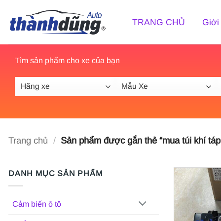
Bỏ
qua
TRANG CHỦ
Giới
nội
dung
Tìm sản phẩm cho xe của bạn
Trang chủ
/
Sản phẩm được gắn thẻ “mua túi khí táp l
DANH MỤC SẢN PHẨM
Cảm biến ô tô