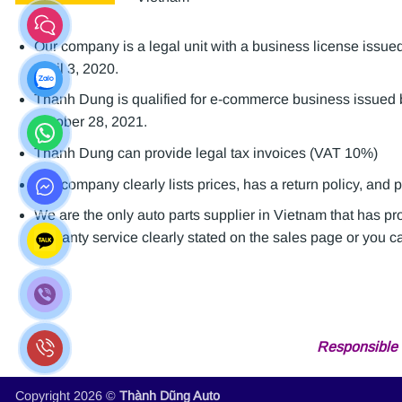
Our company is a legal unit with a business license is
April 3, 2020.
Thanh Dung is qualified for e-commerce business issue
October 28, 2021.
Thanh Dung can provide legal tax invoices (VAT 10%)
Our company clearly lists prices, has a return policy, and 
We are the only auto parts supplier in Vietnam that has p
warranty service clearly stated on the sales page or you can
Responsible 
Copyright 2026 ©
Thành Dũng Auto