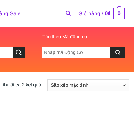
0
àng Sale
Giỏ hàng /
0
₫
Tìm theo Mã động cơ
 thị tất cả 2 kết quả