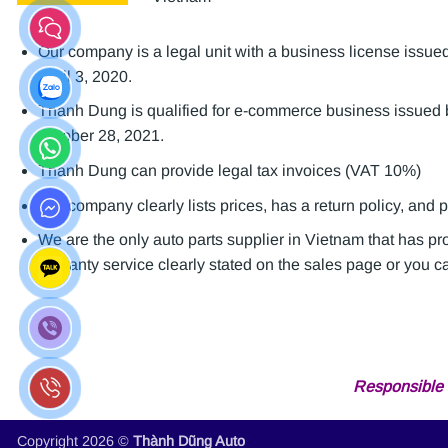
Our company is a legal unit with a business license is
April 3, 2020.
Thanh Dung is qualified for e-commerce business issue
October 28, 2021.
Thanh Dung can provide legal tax invoices (VAT 10%)
Our company clearly lists prices, has a return policy, and 
We are the only auto parts supplier in Vietnam that has p
warranty service clearly stated on the sales page or you can
Responsible 
Copyright 2026 ©
Thành Dũng Auto