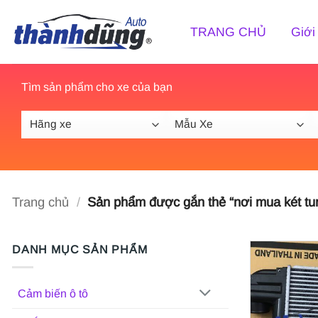
Bỏ
qua
TRANG CHỦ
Giới
nội
dung
Tìm sản phẩm cho xe của bạn
Trang chủ
/
Sản phẩm được gắn thẻ “nơi mua két turb
DANH MỤC SẢN PHẨM
Cảm biến ô tô