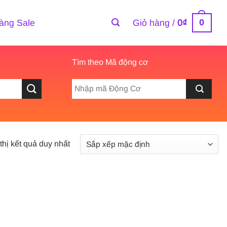
0
àng Sale
Giỏ hàng /
0
₫
Tìm theo Mã động cơ
thị kết quả duy nhất