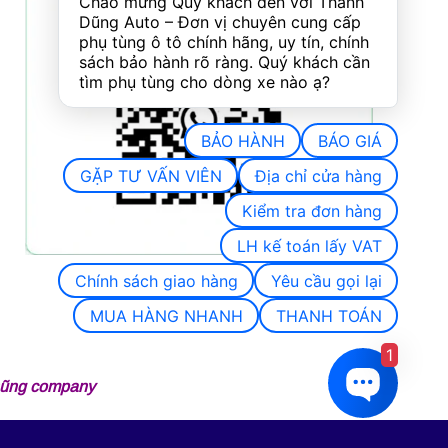
Chào mừng Quý khách đến với Thành 
Dũng Auto – Đơn vị chuyên cung cấp 
phụ tùng ô tô chính hãng, uy tín, chính 
sách bảo hành rõ ràng. Quý khách cần 
tìm phụ tùng cho dòng xe nào ạ?
BẢO HÀNH
BÁO GIÁ
GẶP TƯ VẤN VIÊN
Địa chỉ cửa hàng
Kiểm tra đơn hàng
LH kế toán lấy VAT
Chính sách giao hàng
Yêu cầu gọi lại
MUA HÀNG NHANH
THANH TOÁN
1
 Dũng company