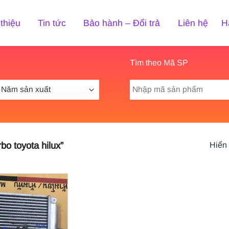
 thiệu
Tin tức
Bảo hành – Đổi trả
Liên hệ
H
Tìm theo Mã SP
Tìm
kiếm:
o toyota hilux”
Hiển 