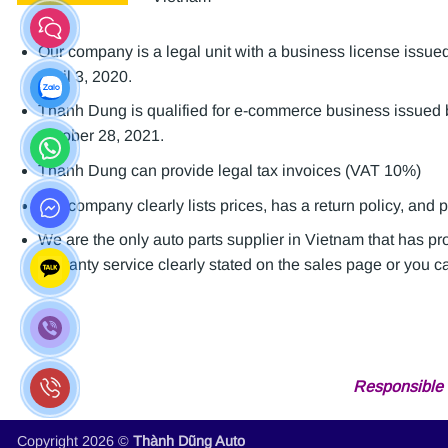
Our company is a legal unit with a business license is
April 3, 2020.
Thanh Dung is qualified for e-commerce business issue
October 28, 2021.
Thanh Dung can provide legal tax invoices (VAT 10%)
Our company clearly lists prices, has a return policy, and 
We are the only auto parts supplier in Vietnam that has p
warranty service clearly stated on the sales page or you can
Responsible 
Copyright 2026 ©
Thành Dũng Auto