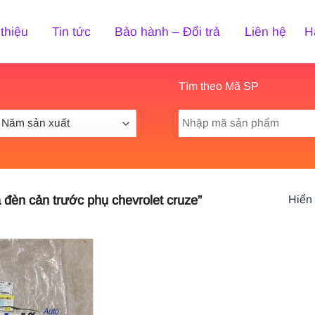
 thiệu
Tin tức
Bảo hành – Đổi trả
Liên hệ
H
Tìm theo Mã SP
Tìm
kiếm:
đèn cản trước phụ chevrolet cruze”
Hiển 