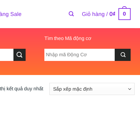
0
àng Sale
Giỏ hàng /
0
₫
Tìm theo Mã động cơ
thị kết quả duy nhất