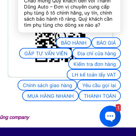
Chào mừng Quý khách đến với Thành 
Dũng Auto – Đơn vị chuyên cung cấp 
phụ tùng ô tô chính hãng, uy tín, chính 
sách bảo hành rõ ràng. Quý khách cần 
tìm phụ tùng cho dòng xe nào ạ?
BẢO HÀNH
BÁO GIÁ
GẶP TƯ VẤN VIÊN
Địa chỉ cửa hàng
Kiểm tra đơn hàng
LH kế toán lấy VAT
Chính sách giao hàng
Yêu cầu gọi lại
MUA HÀNG NHANH
THANH TOÁN
1
 Dũng company