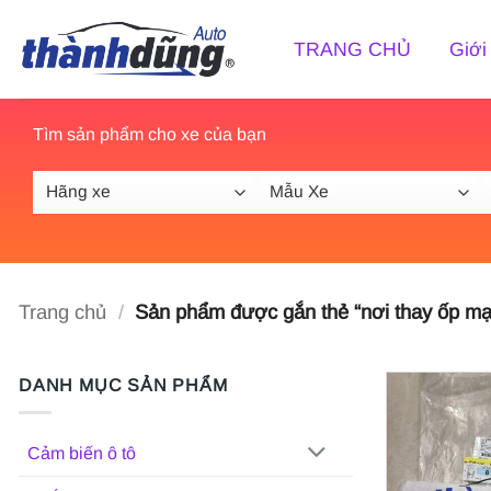
Bỏ
qua
TRANG CHỦ
Giới
nội
dung
Tìm sản phẩm cho xe của bạn
Trang chủ
/
Sản phẩm được gắn thẻ “nơi thay ốp mạ 
DANH MỤC SẢN PHẨM
Cảm biến ô tô