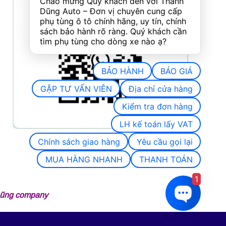
Chào mừng Quý khách đến với Thành 
Dũng Auto – Đơn vị chuyên cung cấp 
phụ tùng ô tô chính hãng, uy tín, chính 
sách bảo hành rõ ràng. Quý khách cần 
tìm phụ tùng cho dòng xe nào ạ?
BẢO HÀNH
BÁO GIÁ
GẶP TƯ VẤN VIÊN
Địa chỉ cửa hàng
Kiểm tra đơn hàng
LH kế toán lấy VAT
Chính sách giao hàng
Yêu cầu gọi lại
MUA HÀNG NHANH
THANH TOÁN
1
 Dũng company