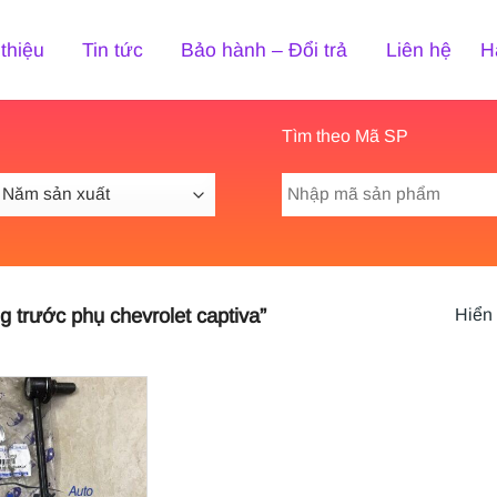
 thiệu
Tin tức
Bảo hành – Đổi trả
Liên hệ
H
Tìm theo Mã SP
Tìm
kiếm:
 trước phụ chevrolet captiva”
Hiển 