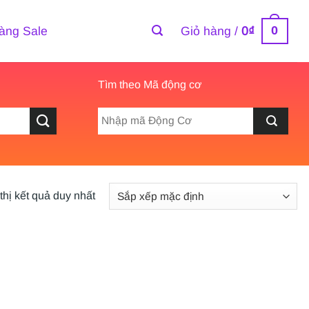
0
àng Sale
Giỏ hàng /
0
₫
Tìm theo Mã động cơ
thị kết quả duy nhất