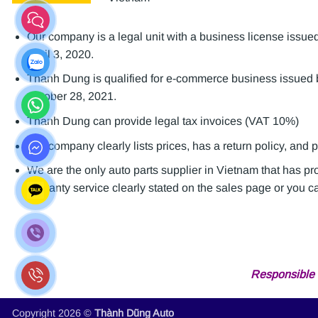
Our company is a legal unit with a business license is
April 3, 2020.
Thanh Dung is qualified for e-commerce business issue
October 28, 2021.
Thanh Dung can provide legal tax invoices (VAT 10%)
Our company clearly lists prices, has a return policy, and 
We are the only auto parts supplier in Vietnam that has p
warranty service clearly stated on the sales page or you can
Responsible 
Copyright 2026 ©
Thành Dũng Auto