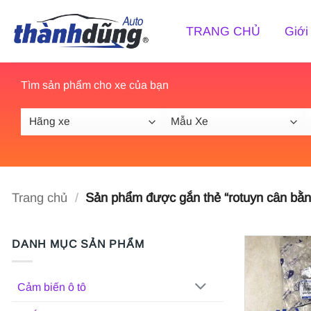
Bỏ
qua
TRANG CHỦ
Giới
nội
dung
Tìm sản phẩm cho xe của bạn
Trang chủ
/
Sản phẩm được gắn thẻ “rotuyn cân bằng
DANH MỤC SẢN PHẨM
Cảm biến ô tô