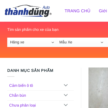
Bỏ
qua
TRANG CHỦ
Giới
nội
dung
Tìm sản phẩm cho xe của bạn
DANH MỤC SẢN PHẨM
Cảm biến ô tô
Chắn bùn
Chưa phân loại