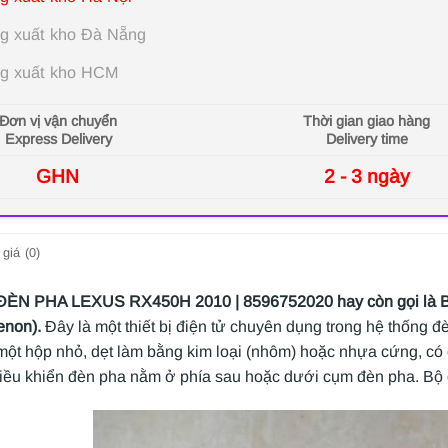
g xuất kho Đà Nẵng
g xuất kho HCM
Đơn vị vận chuyển
Thời gian giao hàng
Express Delivery
Delivery time
GHN
2 - 3 ngày
giá (0)
N PHA LEXUS RX450H 2010 | 8596752020 hay còn gọi là Bộ đ
enon).
Đây là một thiết bị điện tử chuyên dụng trong hệ thống 
 một hộp nhỏ, dẹt làm bằng kim loại (nhôm) hoặc nhựa cứng, có 
 điều khiển đèn pha nằm ở phía sau hoặc dưới cụm đèn pha. B