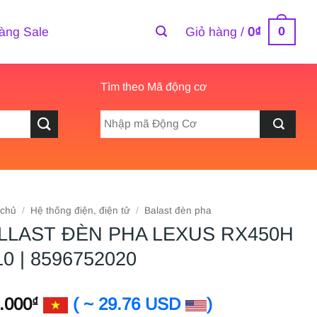
0
àng Sale
Giỏ hàng /
0
₫
Tìm theo Mã động cơ
 chủ
/
Hệ thống điện, điện tử
/
Balast đèn pha
LLAST ĐÈN PHA LEXUS RX450H
10 | 8596752020
.000
( ~ 29.76 USD
)
₫