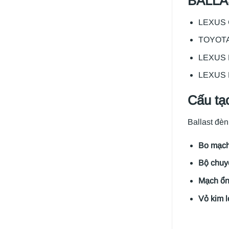
BALLA
LEXUS 
TOYOTA
LEXUS 
LEXUS 
Cấu tạ
Ballast đè
Bo mạch
Bộ chuyể
Mạch ổn
Vỏ kim l