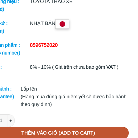
g hiệu :
TOYOTA THÁO XE
d)
xứ :
NHẬT BẢN
n)
n phẩm :
8596752020
s number)
:
8% - 10% ( Giá trên chưa bao gồm
VAT
)
)
ành :
Lắp lên
antee)
(Hàng mua đúng giá niêm yết sẽ được bảo hành
theo quy định)
ST ĐÈN PHA LEXUS RX450H 2010 | 8596752020 số lượng
THÊM VÀO GIỎ (ADD TO CART)