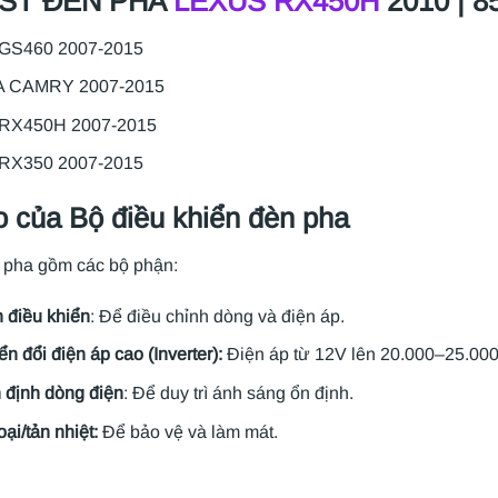
ST ĐÈN PHA
LEXUS RX450H
2010 | 8
GS460 2007-2015
 CAMRY 2007-2015
RX450H 2007-2015
RX350 2007-2015
o của Bộ điều khiển đèn pha
n pha gồm các bộ phận:
 điều khiển
: Để điều chỉnh dòng và điện áp.
n đổi điện áp cao (Inverter):
Điện áp từ 12V lên 20.000–25.000
 định dòng điện
: Để duy trì ánh sáng ổn định.
oại/tản nhiệt:
Để bảo vệ và làm mát.