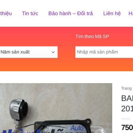
 thiệu
Tin tức
Bảo hành – Đổi trả
Liên hệ
H
Tìm theo Mã SP
Tìm
kiếm:
Trang
BA
20
750