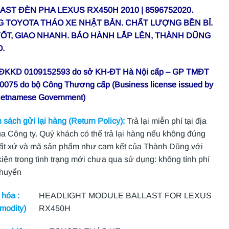
AST ĐÈN PHA LEXUS RX450H 2010 | 8596752020.
 TOYOTA THÁO XE NHẬT BẢN. CHẤT LƯỢNG BỀN BỈ.
TỐT, GIAO NHANH. BẢO HÀNH LẮP LÊN, THÀNH DŨNG
.
 ĐKKD 0109152593 do sở KH-ĐT Hà Nội cấp – GP TMĐT
0075 do bộ Công Thương cấp (Business license issued by
ietnamese Government)
 sách gửi lại hàng (Return Policy):
Trả lại miễn phí tại địa
ủa Công ty. Quý khách có thể trả lại hàng nếu không đúng
ất xứ và mã sản phẩm như cam kết của Thành Dũng với
kiện trong tình trạng mới chưa qua sử dụng: không tính phí
chuyển
hóa :
HEADLIGHT MODULE BALLAST FOR LEXUS
modity)
RX450H