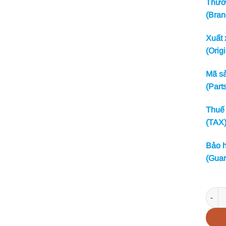
Thươn
(Bran
Xuất 
(Origi
Mã sả
(Part
Thuế 
(TAX
Bảo h
(Guar
BALLA