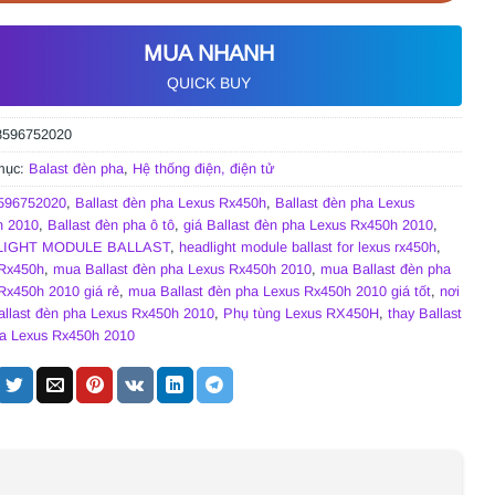
MUA NHANH
QUICK BUY
8596752020
mục:
Balast đèn pha
,
Hệ thống điện, điện tử
596752020
,
Ballast đèn pha Lexus Rx450h
,
Ballast đèn pha Lexus
h 2010
,
Ballast đèn pha ô tô
,
giá Ballast đèn pha Lexus Rx450h 2010
,
IGHT MODULE BALLAST
,
headlight module ballast for lexus rx450h
,
Rx450h
,
mua Ballast đèn pha Lexus Rx450h 2010
,
mua Ballast đèn pha
Rx450h 2010 giá rẻ
,
mua Ballast đèn pha Lexus Rx450h 2010 giá tốt
,
nơi
llast đèn pha Lexus Rx450h 2010
,
Phụ tùng Lexus RX450H
,
thay Ballast
a Lexus Rx450h 2010