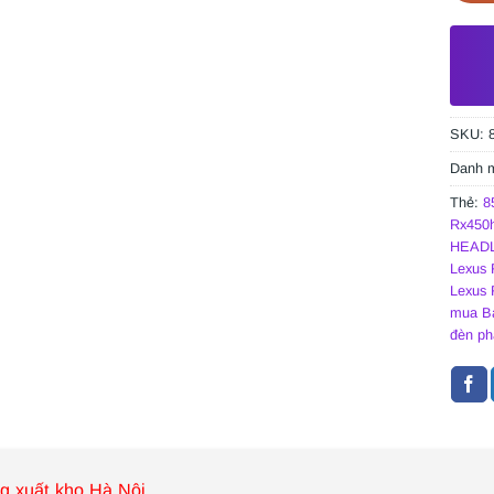
SKU:
Danh 
Thẻ:
8
Rx450
HEADL
Lexus 
Lexus 
mua Ba
đèn ph
g xuất kho Hà Nội