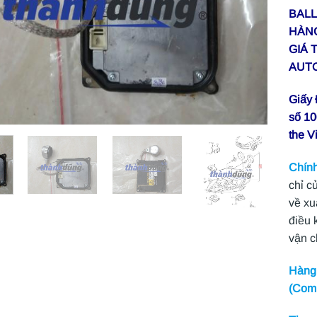
BALL
HÀNG
GIÁ 
AUTO
Giấy
số 10
the V
Chính
chỉ c
về xu
điều 
vận 
Hàng 
(Com