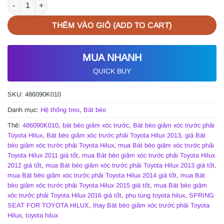
BÁT BÈO GIẢM XÓC TRƯỚC PHẢI TOYOTA HILUX 2013 | 486090
THÊM VÀO GIỎ (ADD TO CART)
MUA NHANH
QUICK BUY
SKU:
486090K010
Danh mục:
Hệ thống treo
,
Bát bèo
Thẻ:
486090K010
,
bát bèo giảm xóc trước
,
Bát bèo giảm xóc trước phải
Toyota Hilux
,
Bát bèo giảm xóc trước phải Toyota Hilux 2013
,
giá Bát
bèo giảm xóc trước phải Toyota Hilux
,
mua Bát bèo giảm xóc trước phải
Toyota Hilux 2011 giá tốt
,
mua Bát bèo giảm xóc trước phải Toyota Hilux
2012 giá tốt
,
mua Bát bèo giảm xóc trước phải Toyota Hilux 2013 giá tốt
,
mua Bát bèo giảm xóc trước phải Toyota Hilux 2014 giá tốt
,
mua Bát
bèo giảm xóc trước phải Toyota Hilux 2015 giá tốt
,
mua Bát bèo giảm
xóc trước phải Toyota Hilux 2016 giá tốt
,
phụ tùng toyota hilux
,
SPRING
SEAT FOR TOYOTA HILUX
,
thay Bát bèo giảm xóc trước phải Toyota
Hilux
,
toyota hilux