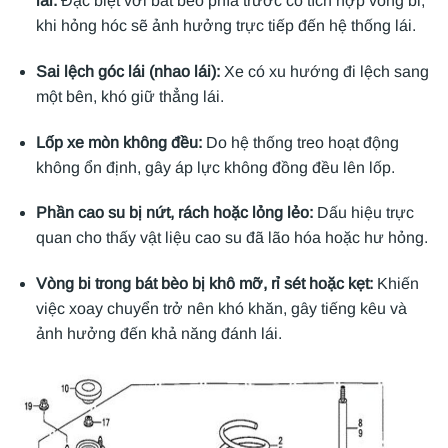
lái:
Đặc biệt với bát bèo phía trước có tích hợp vòng bi,
khi hỏng hóc sẽ ảnh hưởng trực tiếp đến hệ thống lái.
Sai lệch góc lái (nhao lái):
Xe có xu hướng đi lệch sang
một bên, khó giữ thẳng lái.
Lốp xe mòn không đều:
Do hệ thống treo hoạt động
không ổn định, gây áp lực không đồng đều lên lốp.
Phần cao su bị nứt, rách hoặc lỏng lẻo:
Dấu hiệu trực
quan cho thấy vật liệu cao su đã lão hóa hoặc hư hỏng.
Vòng bi trong bát bèo bị khô mỡ, rỉ sét hoặc kẹt:
Khiến
việc xoay chuyển trở nên khó khăn, gây tiếng kêu và
ảnh hưởng đến khả năng đánh lái.