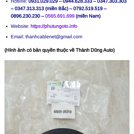
Hotline:
0931.029.029 – 0944.628.333 – 0347.303.303
– 0347.313.313 (miền Bắc) – 0792.519.519 –
0896.230.230 –
0565.691.699
(miền Nam)
Website:
https://phutungoto.info
Email: thanhcablenet@gmail.com
(Hình ảnh có bản quyền thuộc về Thành Dũng Auto)