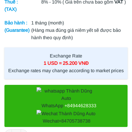
Thuế :
8% - 10% ( Giá trên chưa bao gồm
VAT
)
(TAX)
Bảo hành :
1 tháng (month)
(Guarantee)
(Hàng mua đúng giá niêm yết sẽ được bảo
hành theo quy định)
Exchange Rate
1 USD = 25.200 VNĐ
Exchange rates may change according to market prices
WhatsApp
+84944628333
Wechat
+84705738738