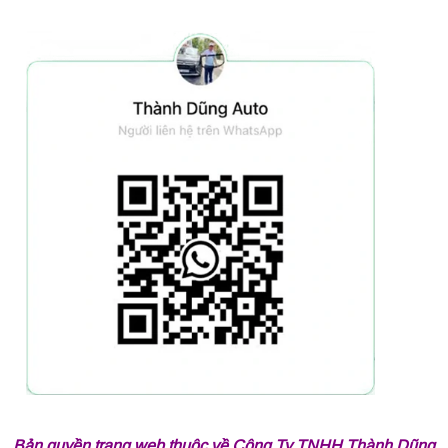
Bản quyền trang web thuộc về Công Ty TNHH Thành Dũng