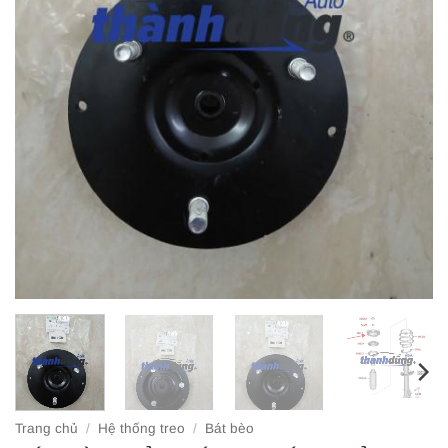
Trang chủ
/
Hệ thống treo
/
Bát bèo