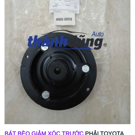
BÁT BÈO GIẢM XÓC TRƯỚC
PHẢI TOYOTA