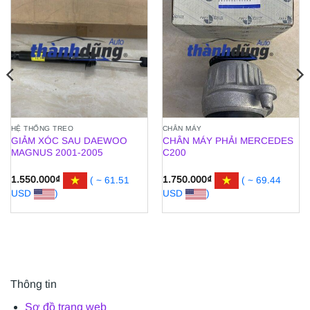
HỆ THỐNG TREO
CHÂN MÁY
GIẢM XÓC SAU DAEWOO
CHÂN MÁY PHẢI MERCEDES
MAGNUS 2001-2005
C200
1.550.000
₫
( ~ 61.51
1.750.000
₫
( ~ 69.44
USD
)
USD
)
Thông tin
Sơ đồ trang web