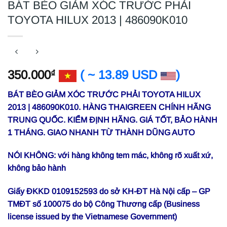
BÁT BÈO GIẢM XÓC TRƯỚC PHẢI
TOYOTA HILUX 2013 | 486090K010
350.000
( ~ 13.89 USD
)
₫
BÁT BÈO GIẢM XÓC TRƯỚC PHẢI TOYOTA HILUX
2013 | 486090K010. HÀNG THAIGREEN CHÍNH HÃNG
TRUNG QUỐC. KIỂM ĐỊNH HÃNG. GIÁ TỐT, BẢO HÀNH
1 THÁNG. GIAO NHANH TỪ THÀNH DŨNG AUTO
NÓI KHÔNG: với hàng không tem mác, không rõ xuất xứ,
không bảo hành
Giấy ĐKKD 0109152593 do sở KH-ĐT Hà Nội cấp – GP
TMĐT số 100075 do bộ Công Thương cấp (Business
license issued by the Vietnamese Government)