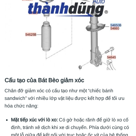
Cấu tạo của Bát Bèo giảm xóc
Chân đỡ giảm xóc có cấu tạo như một “chiếc bánh
sandwich” với nhiều lớp vật liệu được kết hợp để tối ưu
hóa chức năng:
Mặt tiếp xúc với lò xo:
Có gờ hoặc rãnh để giữ lò xo cố
định, tránh xê dịch khi xe di chuyển. Phía dưới cùng có
một lỗ giữa để kết nối với trục hoặc ốc vít của hệ thống