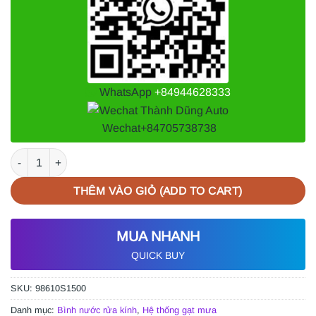
WhatsApp
+84944628333
Wechat
+84705738738
BÌNH NƯỚC RỬA KÍNH HYUNDAI SANTAFE PREMIUM | 98610S15
THÊM VÀO GIỎ (ADD TO CART)
MUA NHANH
QUICK BUY
SKU:
98610S1500
Danh mục:
Bình nước rửa kính
,
Hệ thống gạt mưa