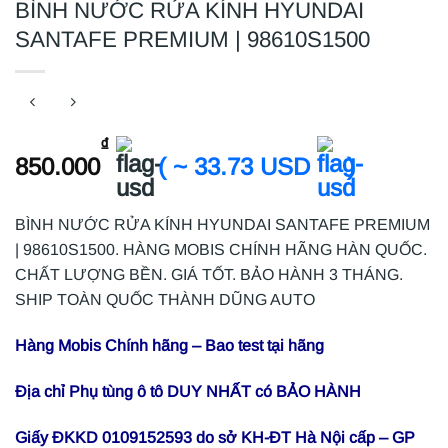
BÌNH NƯỚC RỬA KÍNH HYUNDAI
SANTAFE PREMIUM | 98610S1500
₫
850.000
( ~ 33.73 USD
)
BÌNH NƯỚC RỬA KÍNH HYUNDAI SANTAFE PREMIUM
| 98610S1500. HÀNG MOBIS CHÍNH HÃNG HÀN QUỐC.
CHẤT LƯỢNG BỀN. GIÁ TỐT. BẢO HÀNH 3 THÁNG.
SHIP TOÀN QUỐC THÀNH DŨNG AUTO
Hàng Mobis Chính hãng – Bao test tại hãng
Địa chỉ Phụ tùng ô tô DUY NHẤT có BẢO HÀNH
Giấy ĐKKD 0109152593 do sở KH-ĐT Hà Nội cấp – GP