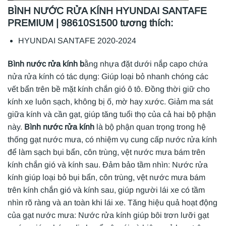
BÌNH NƯỚC RỬA KÍNH HYUNDAI SANTAFE
PREMIUM | 98610S1500 tương thích:
HYUNDAI SANTAFE 2020-2024
Bình nước rửa kính b
ằng nhựa đặt dưới nắp capo chứa
nửa rửa kính có tác dụng: Giúp loại bỏ nhanh chóng các
vết bẩn trên bề mặt kính chắn gió ô tô. Đồng thời giữ cho
kính xe luôn sạch, không bị ố, mờ hay xước. Giảm ma sát
giữa kính và cần gạt, giúp tăng tuổi thọ của cả hai bộ phận
này.
Bình nước rửa kính
là bộ phận quan trọng trong hệ
thống gạt nước mưa, có nhiệm vụ cung cấp nước rửa kính
để làm sạch bụi bẩn, côn trùng, vệt nước mưa bám trên
kính chắn gió và kính sau. Đảm bảo tầm nhìn: Nước rửa
kính giúp loại bỏ bụi bẩn, côn trùng, vệt nước mưa bám
trên kính chắn gió và kính sau, giúp người lái xe có tầm
nhìn rõ ràng và an toàn khi lái xe. Tăng hiệu quả hoạt động
của gạt nước mưa: Nước rửa kính giúp bôi trơn lưỡi gạt