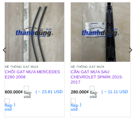
HỆ THỐNG GẠT MƯA
HỆ THỐNG GẠT MƯA
CHỔI GẠT MƯA MERCEDES
CẦN GẠT MƯA SAU
E280 2008
CHEVROLET SPARK 2015-
2017
600.000
₫
( ~ 23.81 USD
280.000
₫
( ~ 11.11 USD
)
)