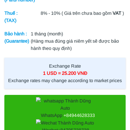
Thuế :
8% - 10% ( Giá trên chưa bao gồm
VAT
)
(TAX)
Bảo hành :
1 tháng (month)
(Guarantee)
(Hàng mua đúng giá niêm yết sẽ được bảo
hành theo quy định)
Exchange Rate
1 USD = 25.200 VNĐ
Exchange rates may change according to market prices
WhatsApp
+84944628333