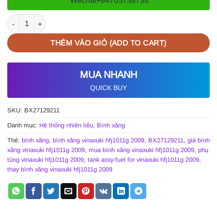
Wechat
+84705738738
BÌNH XĂNG VINAXUKI HFJ1011G 2009 | BX27129211 số lượng
THÊM VÀO GIỎ (ADD TO CART)
MUA NHANH
QUICK BUY
SKU:
BX27129211
Danh mục:
Hệ thống nhiên liệu
,
Bình xăng
Thẻ:
bình xăng
,
bình xăng vinaxuki hfj1011g 2009
,
BX27129211
,
giá bình
xăng vinaxuki hfj1011g 2009
,
mua bình xăng vinaxuki hfj1011g 2009
,
phụ
tùng vinaxuki hfj1011g 2009
,
tank assy-fuel for vinaxuki hfj1011g 2009
,
thay bình xăng vinaxuki hfj1011g 2009