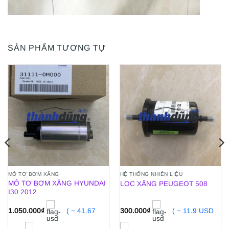
SẢN PHẨM TƯƠNG TỰ
MÔ TƠ BƠM XĂNG
HỆ THỐNG NHIÊN LIỆU
MÔ TƠ BƠM XĂNG HYUNDAI
LỌC XĂNG PEUGEOT 508
I30 2012
1.050.000
₫
( ~ 41.67
300.000
₫
( ~ 11.9 USD