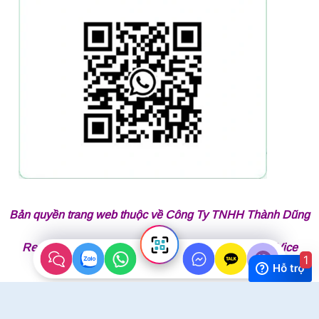
Bản quyền trang web thuộc về Công Ty TNHH Thành Dũng
Responsible for Publication by Mr Lai Tran Thanh Vice
1
President of Thành Dũng company
Copyright 2026 ©
Thành Dũng Auto