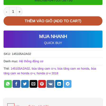
Wechat
+84705738738
BÚA TĂNG CAM XE HONDA CR-V 2018 | 145105A2A02 số lượng
THÊM VÀO GIỎ (ADD TO CART)
MUA NHANH
QUICK BUY
SKU:
145105A2A02
Danh mục:
Hệ thống động cơ
Thẻ:
145105A2A02
,
búa tăng cam cr-v
,
búa tăng cam xe honda
,
búa
tăng cam xe honda cr-v
,
honda cr-v 2018