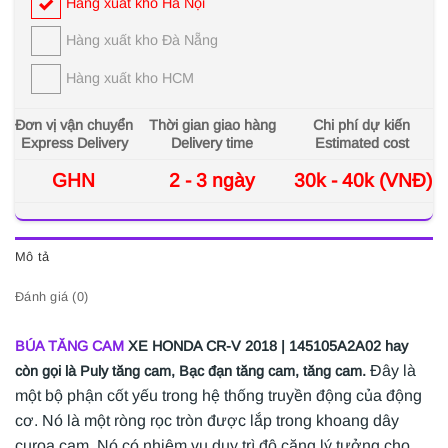
Hàng xuất kho Hà Nội
Hàng xuất kho Đà Nẵng
Hàng xuất kho HCM
Đơn vị vận chuyển
Thời gian giao hàng
Chi phí dự kiến
Express Delivery
Delivery time
Estimated cost
GHN
2 - 3 ngày
30k - 40k (VNĐ)
Mô tả
Đánh giá (0)
BÚA TĂNG CAM
XE HONDA CR-V 2018 | 145105A2A02 hay
Đây là
còn gọi là Puly tăng cam, Bạc đạn tăng cam, tăng cam.
một bộ phận cốt yếu trong hệ thống truyền động của động
cơ. Nó là một ròng rọc tròn được lắp trong khoang dây
curoa cam. Nó có nhiệm vụ duy trì độ căng lý tưởng cho