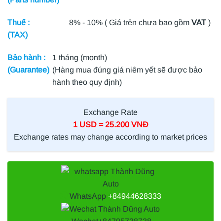
Thuế :
8% - 10% ( Giá trên chưa bao gồm
VAT
)
(TAX)
Bảo hành :
1 tháng (month)
(Guarantee)
(Hàng mua đúng giá niêm yết sẽ được bảo
hành theo quy định)
Exchange Rate
1 USD = 25.200 VNĐ
Exchange rates may change according to market prices
WhatsApp
+84944628333