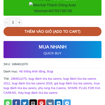
Wechat
+84705738738
BUGI ĐÁNH LỬA KIA CARENS 2012-2018 số lượng
THÊM VÀO GIỎ (ADD TO CART)
MUA NHANH
QUICK BUY
SKU:
1884611070
Danh mục:
Hệ thống khởi động
,
Bugi
Thẻ:
1884611070
,
bugi đánh lửa kia carens
,
bugi đánh lửa kia carens
2012
,
bugi đánh lửa kia carens 2018
,
giá bugi đánh lửa kia carens
,
mua
bugi đánh lửa kia carens
,
phụ tùng Kia Carens
,
SPARK PLUG FOR KIA
CARENS
,
thay bugi đánh lửa kia carens