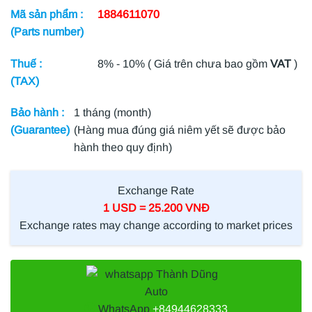
Mã sản phẩm :
1884611070
(Parts number)
Thuế :
8% - 10% ( Giá trên chưa bao gồm
VAT
)
(TAX)
Bảo hành :
1 tháng (month)
(Guarantee)
(Hàng mua đúng giá niêm yết sẽ được bảo
hành theo quy định)
Exchange Rate
1 USD = 25.200 VNĐ
Exchange rates may change according to market prices
WhatsApp
+84944628333