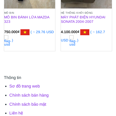
MÔ BIN
HỆ THỐNG KHỞI ĐỘNG
MÔ BIN ĐÁNH LỬA MAZDA
MÁY PHÁT ĐIỆN HYUNDAI
323
SONATA 2004-2007
750.000
₫
( ~ 29.76 USD
4.100.000
₫
( ~ 162.7
)
USD
)
Thông tin
Sơ đồ trang web
Chính sách bán hàng
Chính sách bảo mật
Liên hệ