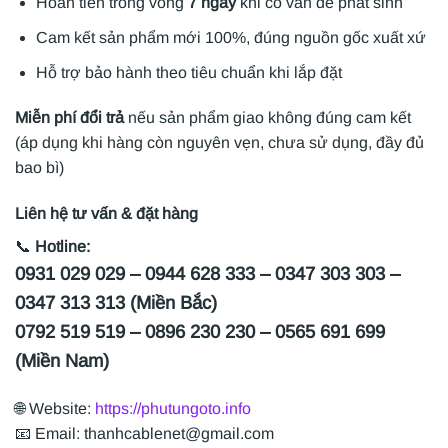
Hoàn tiền trong vòng
7 ngày
khi có vấn đề phát sinh
Cam kết sản phẩm mới 100%, đúng nguồn gốc xuất xứ
Hỗ trợ bảo hành theo tiêu chuẩn khi lắp đặt
Miễn phí đổi trả
nếu sản phẩm giao không đúng cam kết
(áp dụng khi hàng còn nguyên vẹn, chưa sử dụng, đầy đủ
bao bì)
Liên hệ tư vấn & đặt hàng
📞
Hotline:
0931 029 029 – 0944 628 333 – 0347 303 303 –
0347 313 313 (Miền Bắc)
0792 519 519 – 0896 230 230 – 0565 691 699
(Miền Nam)
🌐 Website:
https://phutungoto.info
📧 Email: thanhcablenet@gmail.com