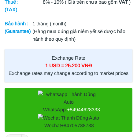
Thuế :
8% - 10% ( Giá trên chưa bao gồm
VAT
)
(TAX)
Bảo hành :
1 tháng (month)
(Guarantee)
(Hàng mua đúng giá niêm yết sẽ được bảo
hành theo quy định)
Exchange Rate
1 USD = 25.200 VNĐ
Exchange rates may change according to market prices
WhatsApp
+84944628333
Wechat
+84705738738