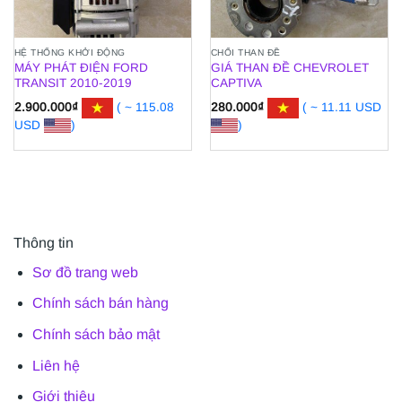
HỆ THỐNG KHỞI ĐỘNG
CHỔI THAN ĐỀ
MÁY PHÁT ĐIỆN FORD
GIÁ THAN ĐỀ CHEVROLET
TRANSIT 2010-2019
CAPTIVA
2.900.000
₫
( ~ 115.08
280.000
₫
( ~ 11.11 USD
USD
)
)
Thông tin
Sơ đồ trang web
Chính sách bán hàng
Chính sách bảo mật
Liên hệ
Giới thiệu