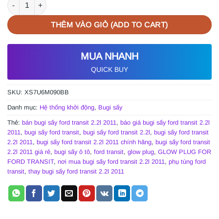
BUGI SẤY FORD TRANSIT 2.2L 2011 | XS7U6M090BB số lượng
THÊM VÀO GIỎ (ADD TO CART)
MUA NHANH
QUICK BUY
SKU:
XS7U6M090BB
Danh mục:
Hệ thống khởi động
,
Bugi sấy
Thẻ:
bán bugi sấy ford transit 2.2l 2011
,
báo giá bugi sấy ford transit 2.2l
2011
,
bugi sấy ford transit
,
bugi sấy ford transit 2.2l
,
bugi sấy ford transit
2.2l 2011
,
bugi sấy ford transit 2.2l 2011 chính hãng
,
bugi sấy ford transit
2.2l 2011 giá rẻ
,
bugi sấy ô tô
,
ford transit
,
glow plug
,
GLOW PLUG FOR
FORD TRANSIT
,
nơi mua bugi sấy ford transit 2.2l 2011
,
phụ tùng ford
transit
,
thay bugi sấy ford transit 2.2l 2011