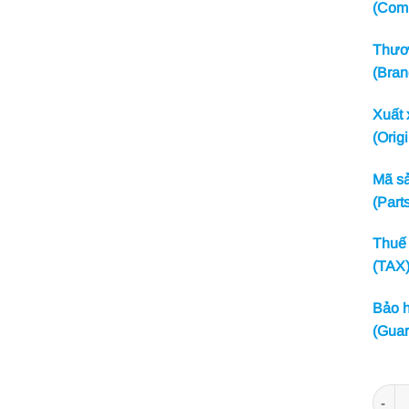
(Com
Thươn
(Bran
Xuất 
(Origi
Mã sả
(Part
Thuế 
(TAX
Bảo h
(Guar
CA LĂ