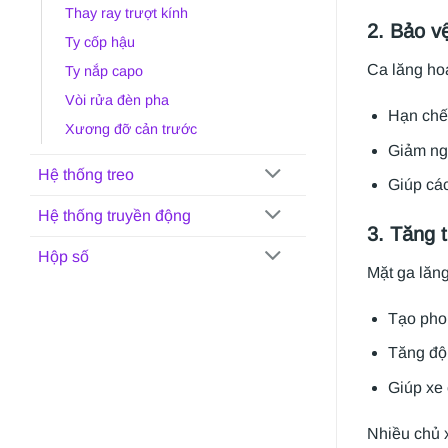
Thay ray trượt kính
2. Bảo v
Ty cốp hậu
Ca lăng ho
Ty nắp capo
Vòi rửa đèn pha
Hạn chế 
Xương đỡ cản trước
Giảm ngu
Hệ thống treo
Giúp các
Hệ thống truyền động
3. Tăng 
Hộp số
Mặt ga lăng
Tạo pho
Tăng độ 
Giúp xe 
Nhiều chủ x