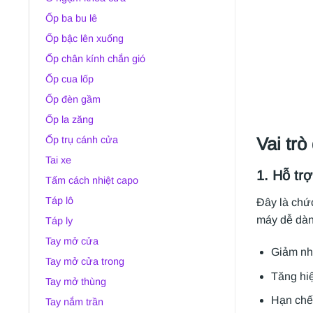
Ốp ba bu lê
Ốp bậc lên xuống
Ốp chân kính chắn gió
Ốp cua lốp
Ốp đèn gầm
Ốp la zăng
Vai trò
Ốp trụ cánh cửa
Tai xe
1. Hỗ tr
Tấm cách nhiệt capo
Táp lô
Đây là chức
máy dễ dàn
Táp ly
Tay mở cửa
Giảm nh
Tay mở cửa trong
Tăng hiệ
Tay mở thùng
Hạn chế 
Tay nắm trần