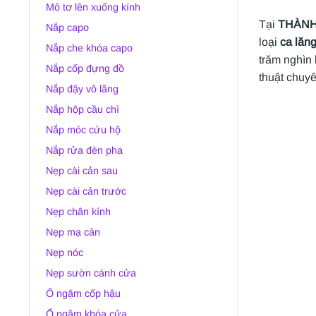
Mô tơ lên xuống kính
Tại
THÀNH
Nắp capo
loại
ca lăn
Nắp che khóa capo
trăm nghìn
Nắp cốp đựng đồ
thuật chuyê
Nắp đậy vô lăng
Nắp hộp cầu chì
Nắp móc cứu hộ
Nắp rửa đèn pha
Nẹp cài cản sau
Nẹp cài cản trước
Nẹp chân kính
Nẹp mạ cản
Nẹp nóc
Nẹp sườn cánh cửa
Ổ ngậm cốp hậu
Ổ ngậm khóa cửa