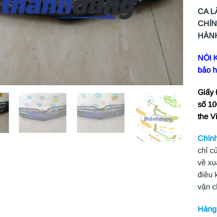
CA L
CHÍN
HÀNH
NÓI K
bảo 
Giấy
số 10
the V
Chính
chỉ c
về xu
điều 
vận 
Hàng 