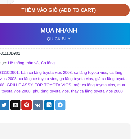
THÊM VÀO GIỎ (ADD TO CART)
MUA NHANH
QUICK BUY
531110D901
mục:
Hệ thống thân vỏ
,
Ca lăng
31110D901
,
bán ca lăng toyota vios 2008
,
ca lăng toyota vios
,
ca lăng
 vios 2008
,
ca lăng xe toyota vios
,
ga lăng toyota vios
,
giá ca lăng toyota
008
,
GRILLE ASSY FOR TOYOTA VIOS
,
mặt ca lăng toyota vios
,
mua
 toyota vios 2008
,
phụ tùng toyota vios
,
thay ca lăng toyota vios 2008