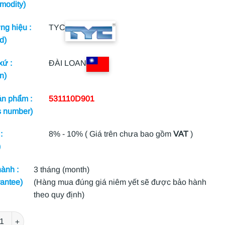
modity)
g hiệu :
TYC
d)
xứ :
ĐÀI LOAN
n)
n phẩm :
531110D901
s number)
:
8% - 10% ( Giá trên chưa bao gồm
VAT
)
)
ành :
3 tháng (month)
antee)
(Hàng mua đúng giá niêm yết sẽ được bảo hành
theo quy định)
NG TOYOTA VIOS 2008 số lượng