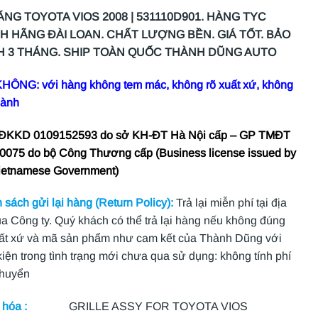
ĂNG TOYOTA VIOS 2008 | 531110D901. HÀNG TYC
H HÃNG ĐÀI LOAN. CHẤT LƯỢNG BỀN. GIÁ TỐT. BẢO
 3 THÁNG. SHIP TOÀN QUỐC THÀNH DŨNG AUTO
HÔNG: với hàng không tem mác, không rõ xuất xứ, không
hành
 ĐKKD 0109152593 do sở KH-ĐT Hà Nội cấp – GP TMĐT
0075 do bộ Công Thương cấp (Business license issued by
ietnamese Government)
 sách gửi lại hàng (Return Policy):
Trả lại miễn phí tại địa
ủa Công ty. Quý khách có thể trả lại hàng nếu không đúng
ất xứ và mã sản phẩm như cam kết của Thành Dũng với
kiện trong tình trạng mới chưa qua sử dụng: không tính phí
chuyển
hóa :
GRILLE ASSY FOR TOYOTA VIOS