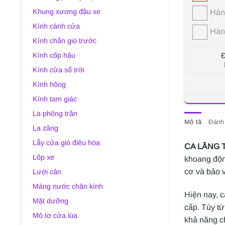
Khung xương đầu xe
Hàn
Kính cánh cửa
Hàn
Kính chắn gió trước
Kính cốp hậu
Đ
Kính cửa sổ trời
Kính hông
Kính tam giác
La phông trần
Mô tả
Đánh 
La zăng
Lẫy cửa gió điêu hòa
CA LĂNG T
Lốp xe
khoang độn
cơ và bảo v
Lưới cản
Máng nước chân kính
Hiện nay, 
Mặt dưỡng
cấp. Tùy t
Mô tơ cửa lùa
khả năng c