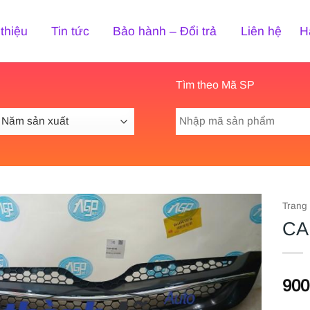
 thiệu
Tin tức
Bảo hành – Đổi trả
Liên hệ
H
Tìm theo Mã SP
Tìm
kiếm:
Trang
CA
900