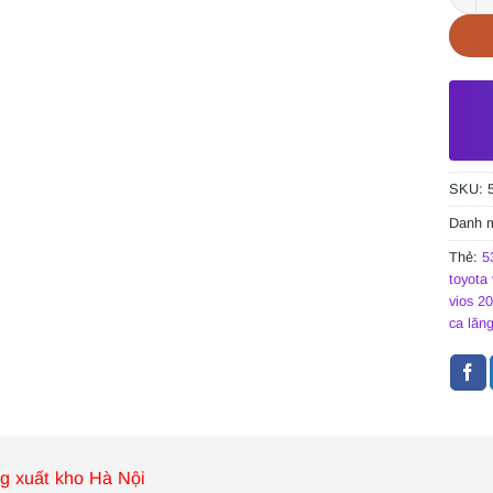
SKU:
Danh 
Thẻ:
5
toyota
vios 2
ca lăng
g xuất kho Hà Nội