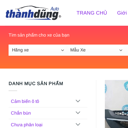
Bỏ
qua
TRANG CHỦ
Giới
nội
dung
Tìm sản phẩm cho xe của bạn
DANH MỤC SẢN PHẨM
Cảm biến ô tô
Chắn bùn
Chưa phân loại