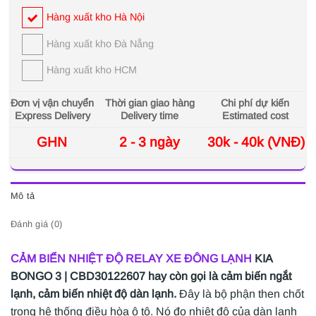
Hàng xuất kho Hà Nội
Hàng xuất kho Đà Nẵng
Hàng xuất kho HCM
Đơn vị vận chuyển
Thời gian giao hàng
Chi phí dự kiến
Express Delivery
Delivery time
Estimated cost
GHN
2 - 3 ngày
30k - 40k (VNĐ)
Mô tả
Đánh giá (0)
CẢM BIẾN NHIỆT ĐỘ RELAY XE ĐÔNG LẠNH
KIA
BONGO 3 | CBD30122607 hay còn gọi là cảm biến ngắt
lạnh, cảm biến nhiệt độ dàn lạnh.
Đây là bộ phận then chốt
trong hệ thống điều hòa ô tô. Nó đo nhiệt độ của dàn lạnh