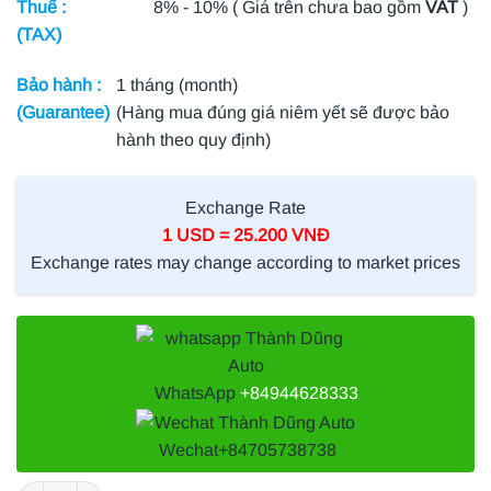
Thuế :
8% - 10% ( Giá trên chưa bao gồm
VAT
)
(TAX)
Bảo hành :
1 tháng (month)
(Guarantee)
(Hàng mua đúng giá niêm yết sẽ được bảo
hành theo quy định)
Exchange Rate
1 USD = 25.200 VNĐ
Exchange rates may change according to market prices
WhatsApp
+84944628333
Wechat
+84705738738