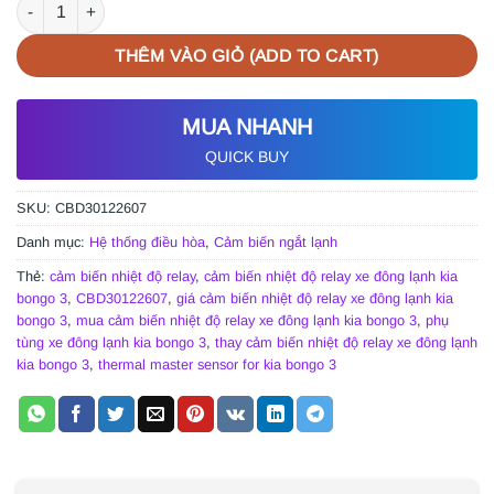
CẢM BIẾN NHIỆT ĐỘ RELAY XE ĐÔNG LẠNH KIA BONGO 3 | CBD
THÊM VÀO GIỎ (ADD TO CART)
MUA NHANH
QUICK BUY
SKU:
CBD30122607
Danh mục:
Hệ thống điều hòa
,
Cảm biến ngắt lạnh
Thẻ:
cảm biến nhiệt độ relay
,
cảm biến nhiệt độ relay xe đông lạnh kia
bongo 3
,
CBD30122607
,
giá cảm biến nhiệt độ relay xe đông lạnh kia
bongo 3
,
mua cảm biến nhiệt độ relay xe đông lạnh kia bongo 3
,
phụ
tùng xe đông lạnh kia bongo 3
,
thay cảm biến nhiệt độ relay xe đông lạnh
kia bongo 3
,
thermal master sensor for kia bongo 3