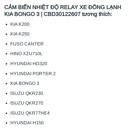
CẢM BIẾN NHIỆT ĐỘ RELAY XE ĐÔNG LẠNH
KIA BONGO 3 | CBD30122607 tương thích:
KIA K200
KIA K250
FUSO CANTER
HINO XZU710L
HYUNDAI HD320
HYUNDAI PORTER 2
KIA BONGO 3
ISUZU QKR230
ISUZU QKR270
ISUZU QKR77HE4
HYUNDAI H150