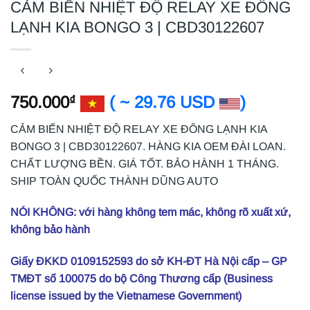
CẢM BIẾN NHIỆT ĐỘ RELAY XE ĐÔNG
LẠNH KIA BONGO 3 | CBD30122607
750.000
( ~ 29.76 USD
)
₫
CẢM BIẾN NHIỆT ĐỘ RELAY XE ĐÔNG LẠNH KIA
BONGO 3 | CBD30122607. HÀNG KIA OEM ĐÀI LOAN.
CHẤT LƯỢNG BỀN. GIÁ TỐT. BẢO HÀNH 1 THÁNG.
SHIP TOÀN QUỐC THÀNH DŨNG AUTO
NÓI KHÔNG: với hàng không tem mác, không rõ xuất xứ,
không bảo hành
Giấy ĐKKD 0109152593 do sở KH-ĐT Hà Nội cấp – GP
TMĐT số 100075 do bộ Công Thương cấp (Business
license issued by the Vietnamese Government)