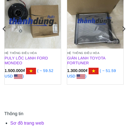
HỆ THỐNG ĐIỀU HÒA
HỆ THỐNG ĐIỀU HÒA
PULY LỐC LẠNH FORD
GIÀN LẠNH TOYOTA
MONDEO
FORTUNER
1.500.000
₫
( ~ 59.52
1.300.000
₫
( ~ 51.59
USD
)
USD
)
Thông tin
Sơ đồ trang web