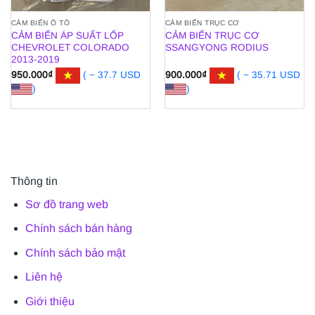
CẢM BIẾN Ô TÔ
CẢM BIẾN TRỤC CƠ
CẢM BIẾN ÁP SUẤT LỐP
CẢM BIẾN TRỤC CƠ
CHEVROLET COLORADO
SSANGYONG RODIUS
2013-2019
950.000
₫
( ~ 37.7 USD
900.000
₫
( ~ 35.71 USD
)
)
Thông tin
Sơ đồ trang web
Chính sách bán hàng
Chính sách bảo mật
Liên hệ
Giới thiệu