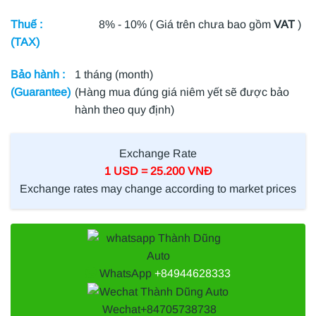
Thuế :
8% - 10% ( Giá trên chưa bao gồm
VAT
)
(TAX)
Bảo hành :
1 tháng (month)
(Guarantee)
(Hàng mua đúng giá niêm yết sẽ được bảo
hành theo quy định)
Exchange Rate
1 USD = 25.200 VNĐ
Exchange rates may change according to market prices
WhatsApp
+84944628333
Wechat
+84705738738