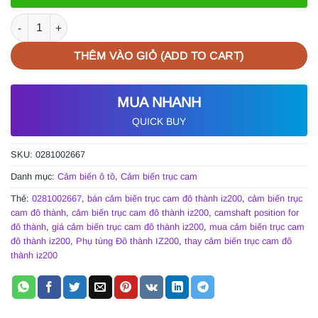
CẢM BIẾN TRỤC CAM ĐÔ THÀNH IZ200 | 0281002667 số lượng
THÊM VÀO GIỎ (ADD TO CART)
MUA NHANH
QUICK BUY
SKU:
0281002667
Danh mục:
Cảm biến ô tô
,
Cảm biến trục cam
Thẻ:
0281002667
,
bán cảm biến trục cam đô thành iz200
,
cảm biến trục
cam đô thành
,
cảm biến trục cam đô thành iz200
,
camshaft position for
đô thành
,
giá cảm biến trục cam đô thành iz200
,
mua cảm biến trục cam
đô thành iz200
,
Phụ tùng Đô thành IZ200
,
thay cảm biến trục cam đô
thành iz200